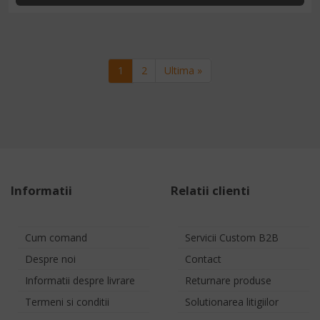
Paginare
Pagina curenta
Pagina
Ultima pagina
1
2
Ultima »
Informatii
Relatii clienti
Cum comand
Servicii Custom B2B
Despre noi
Contact
Informatii despre livrare
Returnare produse
Termeni si conditii
Solutionarea litigiilor