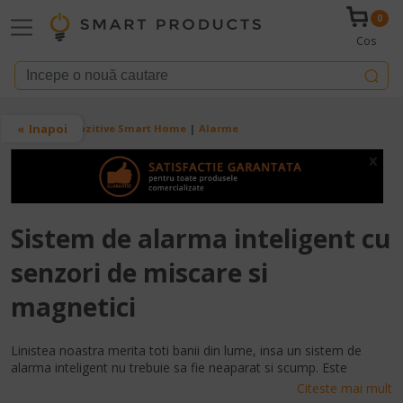
Mergi la conţinutul principal
0
Cos
Breadcrumb
Inapoi
Acasa
Dispozitive Smart Home
Alarme
x
Sistem de alarma inteligent cu
senzori de miscare si
magnetici
Linistea noastra merita toti banii din lume, insa un sistem de
alarma inteligent nu trebuie sa fie neaparat si scump. Este
adevarat ca in general un astfel de sistem de alarma necesita
Citeste mai mult
contracte cu firme specializate si instalare profesionala, insa