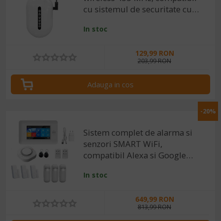
cu sistemul de securitate cu
alarma
In stoc
129,99 RON
203,99 RON
Adauga in cos
-20%
Sistem complet de alarma si
senzori SMART WiFi,
compatibil Alexa si Google
Assistant
In stoc
649,99 RON
813,99 RON