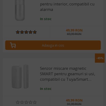
pentru interior, compatibil cu
alarma
In stoc
49,99 RON
69,99 RON
Adauga in cos
-45%
Senzor miscare magnetic
SMART pentru geamuri si usi,
compatibil cu Tuya/Smart
Life, Alexa si Google Home
In stoc
49,99 RON
91,99 RON