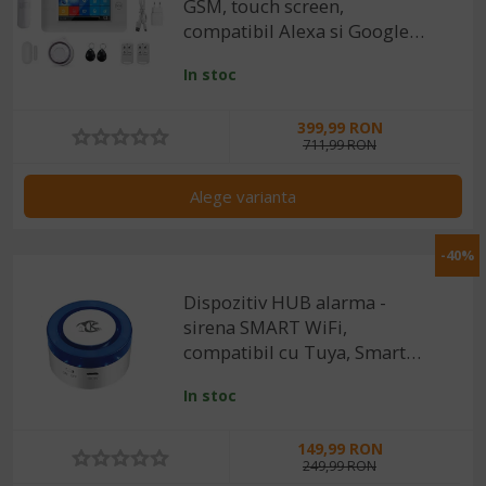
GSM, touch screen,
compatibil Alexa si Google
Assistant
In stoc
399,99 RON
711,99 RON
Alege varianta
-40%
Dispozitiv HUB alarma -
sirena SMART WiFi,
compatibil cu Tuya, Smart
Life, Alexa si Google Home
In stoc
149,99 RON
249,99 RON