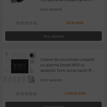
Tuya / Smart Life
Stoc epuizat
39,99 RON
Stoc epuizat
Sistem de securitate complet
cu alarma Smart WiFi si
detector fum, ecran tactil IPS
4.3", compatibila Tuya /
Stoc epuizat
SmartLife
1.529,92 RON
Stoc epuizat