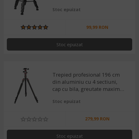
telefon inclus
Stoc epuizat
99,99 RON
Stoc epuizat
Trepied profesional 196 cm
din aluminiu cu 4 sectiuni,
cap cu bila, greutate maxima
suportata 11 kg, suport
Stoc epuizat
telefon inclus
279,99 RON
Stoc epuizat