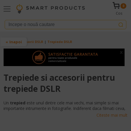
Mergi la conţinutul principal
0
Cos
Breadcrumb
Inapoi
Acasa
Accesorii DSLR
Trepiede DSLR
x
Trepiede si accesorii pentru
trepiede DSLR
Un
trepied
este unul dintre cele mai vechi, mai simple si mai
importante intrumente in fotografie. Indiferent daca filmati ceva,
daca faceti o expunere de 30 de secunde sau pur si simplu vreti
Citeste mai mult
ceva pe care sa sprijiniti echipamentul greu, un
trepied
este o
alegere perfecta. Si in timp ce trepiedul se bazeaza pe o structura
de baza cu trei picioare, de unde si numele, acestea variaza