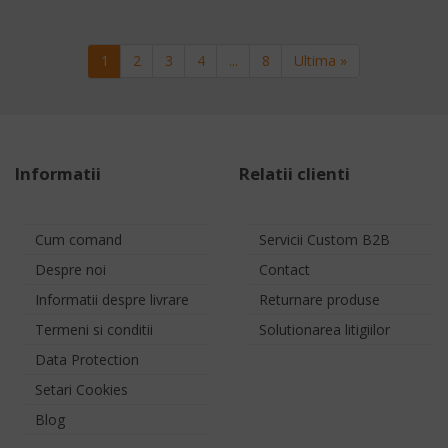
Paginare
Pagina curenta
Pagina
Pagina
Pagina
Pagina
Ultima pagina
1
2
3
4
...
8
Ultima »
Informatii
Relatii clienti
Cum comand
Servicii Custom B2B
Despre noi
Contact
Informatii despre livrare
Returnare produse
Termeni si conditii
Solutionarea litigiilor
Data Protection
Setari Cookies
Blog