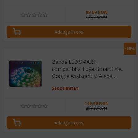
99,99 RON
149,99 RON
Adauga in cos
-50%
Banda LED SMART,
compatibila Tuya, Smart Life,
Google Assistant si Alexa
-24V, 5 metri, 100 LED-uri
Stoc limitat
149,99 RON
299,99 RON
Adauga in cos