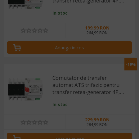
transfer retea-generator 4P,
220V 63A
In stoc
199,99 RON
264,99 RON
Adauga in cos
-19%
Comutator de transfer
automat ATS trifazic pentru
transfer retea-generator 4P,
220V 100A
In stoc
229,99 RON
284,99 RON