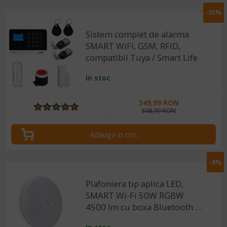
-31%
Sistem complet de alarma
SMART WiFi, GSM, RFID,
compatibil Tuya / Smart Life
In stoc
349,99 RON
508,99 RON
Adauga in cos
-8%
Plafoniera tip aplica LED,
SMART Wi-Fi 50W RGBW
4500 lm cu boxa Bluetooth -
compatibila Alexa si Google