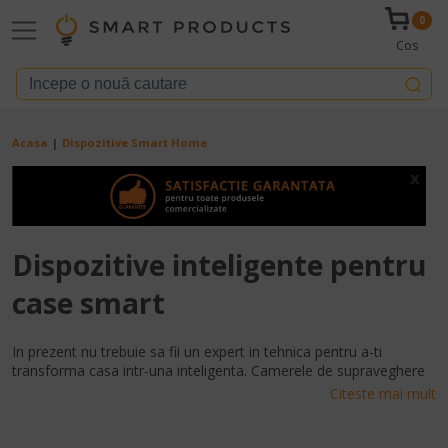
Mergi la conţinutul principal
0
Cos
Breadcrumb
Acasa
Dispozitive Smart Home
x
Dispozitive inteligente pentru
case smart
In prezent nu trebuie sa fii un expert in tehnica pentru a-ti
transforma casa intr-una inteligenta. Camerele de supraveghere
inteligente de interior sau alarmele pentru exterior va ofera o
Citeste mai mult
securitate sporita si va ofera liniste atunci cand plecati de acasa.
Prizele inteligente va permit sa porniti sau sa opriti orice
dispozitiv electronic din casa, fara sa va ridicati din pat sau chiar