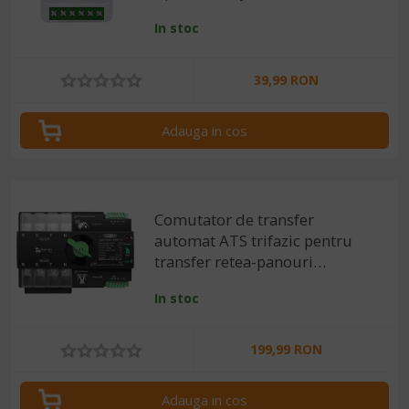
Alexa si Google Home
In stoc
39,99 RON
Adauga in cos
Comutator de transfer
automat ATS trifazic pentru
transfer retea-panouri
fotovoltaice 4P, 220V 100A
In stoc
199,99 RON
Adauga in cos