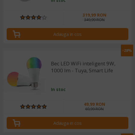
In stoc
Home
319,99 RON
349,99 RON
Adauga in cos
-28%
Bec LED WiFi inteligent 9W,
1000 lm - Tuya, Smart Life
In stoc
49,99 RON
69,99 RON
Adauga in cos