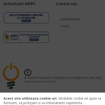
Informatii ANPC
Contul tau
Autentificare
Profil
© SMART PRODUCTS IMPORT & DISTRIBUTION SRL 2025
Toate preturile includ TVA
Acest site utilizeaza cookie-uri.
Modulele cookie ne ajuta sa
furnizam, sa protejam si sa imbunatatim experienta