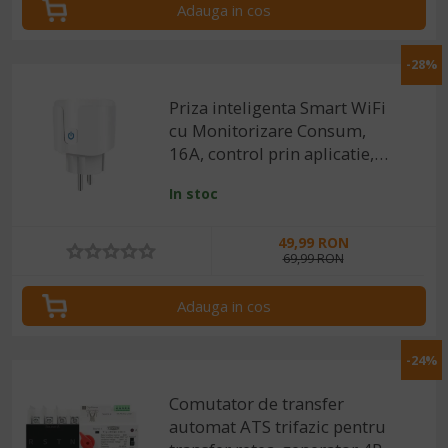
Adauga in cos
-28%
Priza inteligenta Smart WiFi
cu Monitorizare Consum,
16A, control prin aplicatie,
compatibila cu Tuya /
In stoc
SmartLife
49,99 RON
69,99 RON
Adauga in cos
-24%
Comutator de transfer
automat ATS trifazic pentru