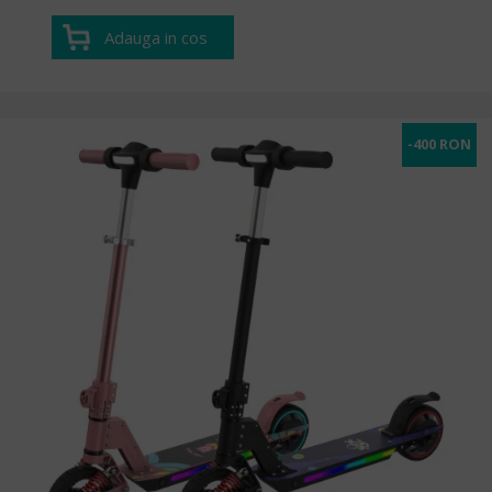
asigurati ca efortul necesar pentru a opri trotineta poate fi facut
cu usurinta de copii.
Adauga in cos
-400 RON