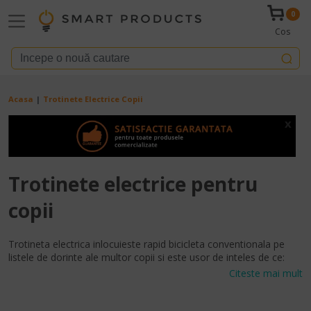
Mergi la conţinutul principal
0
Cos
Breadcrumb
Acasa
Trotinete Electrice Copii
x
Trotinete electrice pentru
copii
Trotineta electrica inlocuieste rapid bicicleta conventionala pe
listele de dorinte ale multor copii si este usor de inteles de ce:
sunt suficient de rapide pentru a fi palpitante, usor de manevrat
Citeste mai mult
si nu sunt mai scumpe decat vehiculul obisnuit cu doua roti cu
pedale.