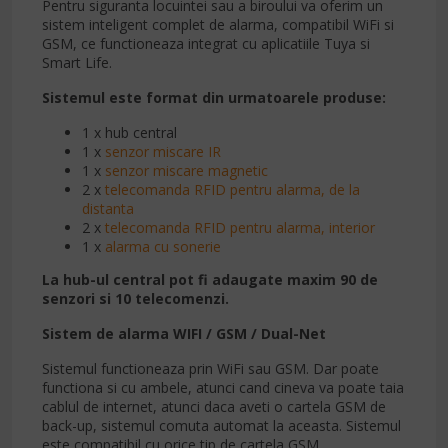
Pentru siguranta locuintei sau a biroului va oferim un
sistem inteligent complet de alarma, compatibil WiFi si
GSM, ce functioneaza integrat cu aplicatiile Tuya si
Smart Life.
Sistemul este format din urmatoarele produse:
1 x hub central
1 x
senzor miscare IR
1 x
senzor miscare magnetic
2 x
telecomanda RFID pentru alarma, de la
distanta
2 x
telecomanda RFID pentru alarma, interior
1 x
alarma cu sonerie
La hub-ul central pot fi adaugate maxim 90 de
senzori si 10 telecomenzi.
Sistem de alarma WIFI / GSM / Dual-Net
Sistemul functioneaza prin WiFi sau GSM. Dar poate
functiona si cu ambele, atunci cand cineva va poate taia
cablul de internet, atunci daca aveti o cartela GSM de
back-up, sistemul comuta automat la aceasta. Sistemul
este compatibil cu orice tip de cartela GSM.