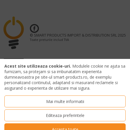
© SMART PRODUCTS IMPORT & DISTRIBUTION SRL 2025
Toate preturile includ TVA
Acest site utilizeaza cookie-uri.
Modulele cookie ne ajuta sa
OFFICIAL MERCHANDISING PARTNER UNTOLD FESTIVAL
furnizam, sa protejam si sa imbunatatim experienta
dumneavoastra pe site-ul smart-products.ro, de exemplu
personalizand continutul, adaptand si masurand reclamele si
asigurand o experienta de utilizare mai sigura.
Mai multe informatii
Editeaza preferintele
Accepta toate