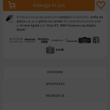
Produsul se poate plati prin
ramburs
la domiciliu,
ordin de
plata
sau prin
plata cu cardul
. De asemenea puteti plati
in
6 rate egale
prin
Star BT,
BRD Finance sau Alpha
Bank!
DESCRIERE
SPECIFICATII
RECENZII (4)