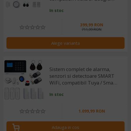
Assistant
In stoc
399,99 RON
711,99 RON
Alege varianta
Sistem complet de alarma,
senzori si detectoare SMART
WiFi, compatibil Tuya / Smart
Life
In stoc
1.099,99 RON
Adauga in cos