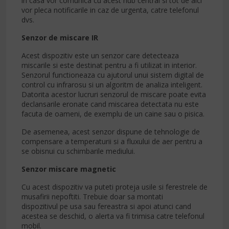
in casa vor comunica cu acest hub central si tot de aici
vor pleca notificarile in caz de urgenta, catre telefonul
dvs.
Senzor de miscare IR
Acest dispozitiv este un senzor care detecteaza
miscarile si este destinat pentru a fi utilizat in interior.
Senzorul functioneaza cu ajutorul unui sistem digital de
control cu infrarosu si un algoritm de analiza inteligent.
Datorita acestor lucruri senzorul de miscare poate evita
declansarile eronate cand miscarea detectata nu este
facuta de oameni, de exemplu de un caine sau o pisica.
De asemenea, acest senzor dispune de tehnologie de
compensare a temperaturii si a fluxului de aer pentru a
se obisnui cu schimbarile mediului.
Senzor miscare magnetic
Cu acest dispozitiv va puteti proteja usile si ferestrele de
musafirii nepoftiti. Trebuie doar sa montati
dispozitivul pe usa sau fereastra si apoi atunci cand
acestea se deschid, o alerta va fi trimisa catre telefonul
mobil.