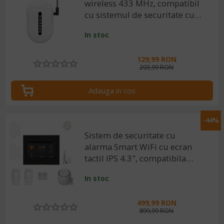
wireless 433 MHz, compatibil
cu sistemul de securitate cu
alarma
In stoc
129,99 RON
203,99 RON
Adauga in cos
-44%
Sistem de securitate cu
alarma Smart WiFi cu ecran
tactil IPS 4.3", compatibila
Tuya / SmartLife
In stoc
499,99 RON
899,99 RON