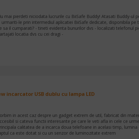
u mai pierdeti niciodata lucrurile cu BiiSafe Buddy! Atasati Buddy-ul pe 
i urmariti-le prin intermediul aplicatiei BiiSafe dedicate, disponibila p
e sa il cumparati? - tineti evidenta bunurilor dvs - localizati telefonul 
artajati locatia dvs cu cei dragi -
ew incarcator USB dublu cu lampa LED
orbim in acest caz despre un gadget extrem de util, fabricat din mater
ccesibil si cateva functii interesante pe care le veti afla in cele ce ur
rincipala calitatea de a incarca doua telefoane in acelasi timp, lumina
aptul ca este dotat si cu un senzor de luminozitate extrem