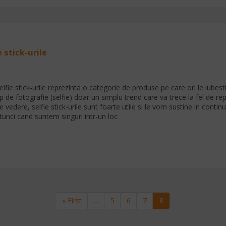
e stick-urile
elfie stick-urile reprezinta o categorie de produse pe care ori le iubesti
ip de fotografie (selfie) doar un simplu trend care va trece la fel de 
e vedere, selfie stick-urile sunt foarte utile si le vom sustine in con
tunci cand suntem singuri intr-un loc
Prima pagina
Pagina
Pagina
Pagina
Pagina curenta
« First
...
5
6
7
8