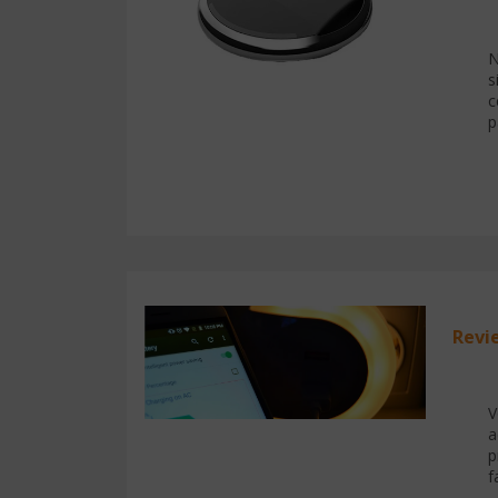
N
s
c
p
Revi
V
a
p
f