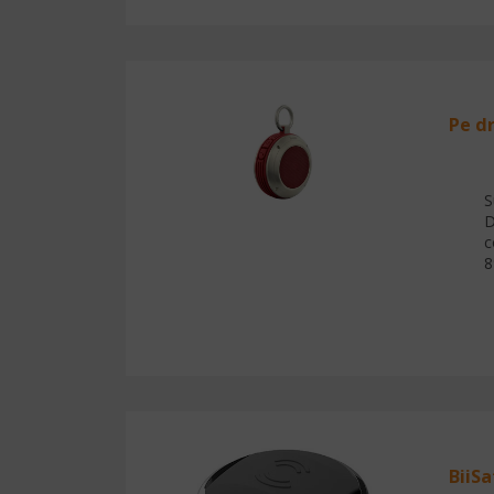
Pe d
S
D
c
8
BiiSa