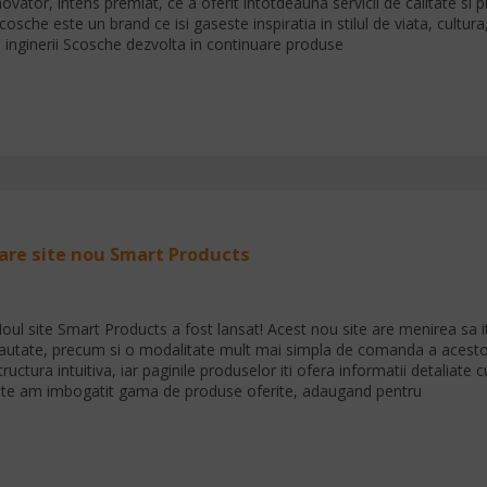
novator, intens premiat, ce a oferit intotdeauna servicii de calitate si 
cosche este un brand ce isi gaseste inspiratia in stilul de viata, cultur
i inginerii Scosche dezvolta in continuare produse
are site nou Smart Products
oul site Smart Products a fost lansat! Acest nou site are menirea sa it
autate, precum si o modalitate mult mai simpla de comanda a acestor
tructura intuitiva, iar paginile produselor iti ofera informatii detaliate
ite am imbogatit gama de produse oferite, adaugand pentru