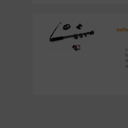
Selfi
S
t
d
a
Paginare