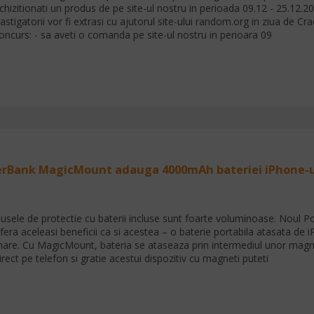
chizitionati un produs de pe site-ul nostru in perioada 09.12 - 25.12.20
astigatorii vor fi extrasi cu ajutorul site-ului random.org in ziua de Cra
oncurs: - sa aveti o comanda pe site-ul nostru in perioara 09
rBank MagicMount adauga 4000mAh bateriei iPhone-u
usele de protectie cu baterii incluse sunt foarte voluminoase. Nou
fera aceleasi beneficii ca si acestea – o baterie portabila atasata de 
are. Cu MagicMount, bateria se ataseaza prin intermediul unor magnet
irect pe telefon si gratie acestui dispozitiv cu magneti puteti