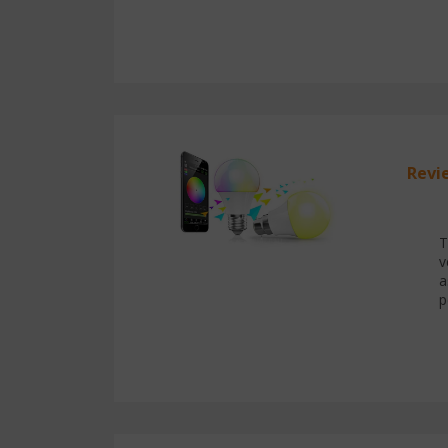
Revi
T
v
a
p