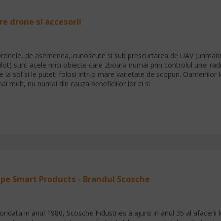
re drone si accesorii
ronele, de asemenea, cunoscute si sub prescurtarea de UAV (unmanned
ilot) sunt acele mici obiecte care zboara numai prin controlul unei radi
e la sol si le puteti folosi intr-o mare varietate de scopuri. Oamenilor l
ai mult, nu numai din cauza beneficiilor lor ci si
pe Smart Products - Brandul Scosche
ondata in anul 1980, Scosche Industries a ajuns in anul 35 al afacerii 