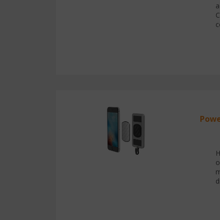
a
C
c
Powe
H
o
m
d