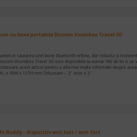
rum cu boxa portabila Divoom Voombox Travel 3G
unteti in cautarea unei boxe Bluetooth ieftine, dar robusta si rezistenta
ivoom Voombox Travel 3G este disponibila la numai 180 de lei si se va po
ontinuare acest articol pentru a afla mai multe informatii despre aceas
9L x 45W x 127H mm Difuzoare – 2" activ x 2"
fe Buddy - dispozitiv anti lost / anti furt