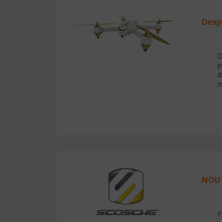
Desp
D
p
d
m
NOU 
F