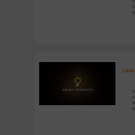
i
S
s
Lans
N
c
s
s