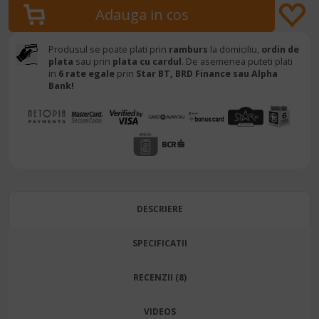
Produsul se poate plati prin
ramburs
la domiciliu,
ordin de
plata
sau prin
plata cu cardul
. De asemenea puteti plati
in
6 rate egale
prin
Star BT,
BRD Finance sau Alpha
Bank!
DESCRIERE
SPECIFICATII
RECENZII (8)
VIDEOS