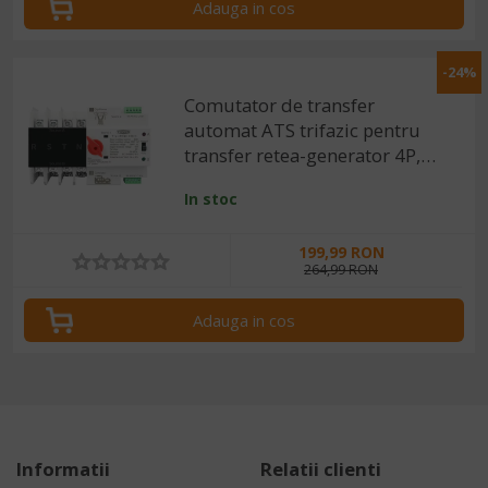
Adauga in cos
-24%
Comutator de transfer
automat ATS trifazic pentru
transfer retea-generator 4P,
220V 63A
In stoc
199,99 RON
264,99 RON
Adauga in cos
Informatii
Relatii clienti