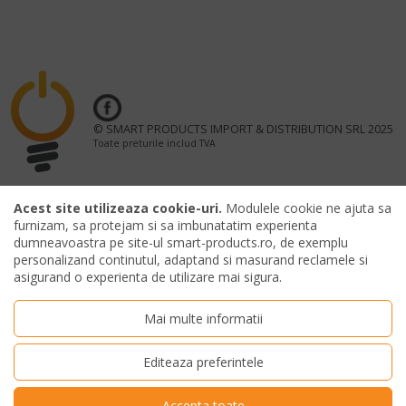
© SMART PRODUCTS IMPORT & DISTRIBUTION SRL 2025
Toate preturile includ TVA
Acest site utilizeaza cookie-uri.
Modulele cookie ne ajuta sa
furnizam, sa protejam si sa imbunatatim experienta
OFFICIAL MERCHANDISING PARTNER UNTOLD FESTIVAL
dumneavoastra pe site-ul smart-products.ro, de exemplu
personalizand continutul, adaptand si masurand reclamele si
asigurand o experienta de utilizare mai sigura.
Mai multe informatii
Editeaza preferintele
Accepta toate