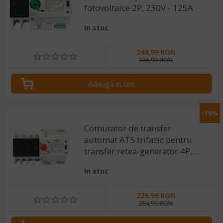
fotovoltaice 2P, 230V - 125A
In stoc
249,99 RON
366,99 RON
Adauga in cos
-19%
Comutator de transfer
automat ATS trifazic pentru
transfer retea-generator 4P,
220V 100A
In stoc
229,99 RON
284,99 RON