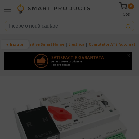
Mergi la conţinutul principal
0
Cos
Breadcrumb
Inapoi
Acasa
Dispozitive Smart Home
Electrica
Comutator ATS Automat Tra
x