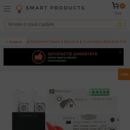
Mergi la conţinutul principal
0
Cos
Breadcrumb
Inapoi
Acasa
Dispozitive Smart Home
Electrica
Comutator Automat Transfer
x
-14%