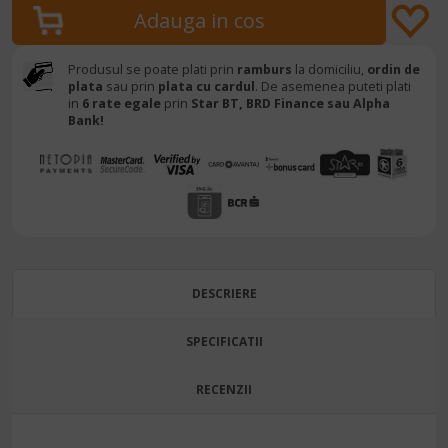
Produsul se poate plati prin
ramburs
la domiciliu,
ordin de
plata
sau prin
plata cu cardul
. De asemenea puteti plati
in
6 rate egale
prin
Star BT,
BRD Finance sau Alpha
Bank!
DESCRIERE
SPECIFICATII
RECENZII