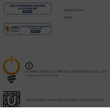
Autentificare
Profil
© SMART PRODUCTS IMPORT & DISTRIBUTION SRL 2025
Toate preturile includ TVA
OFFICIAL MERCHANDISING PARTNER UNTOLD FESTIVAL