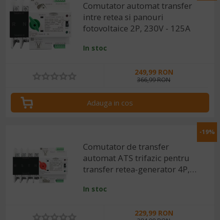
Comutator automat transfer
intre retea si panouri
fotovoltaice 2P, 230V - 125A
In stoc
249,99 RON
366,99 RON
Adauga in cos
-19%
Comutator de transfer
automat ATS trifazic pentru
transfer retea-generator 4P,
220V 100A
In stoc
229,99 RON