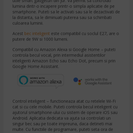
utile smart gadgeturi din jur. Va permit sa controlati
lumina dintr-o incapere printr-o simpla aplicatie de pe
smartphone. Puteti sa le activati sau sa le dezactivati de
la distanta, sa le diminuati puterea sau sa schimbati
culoarea luminii.
Acest
bec inteligent
este compatibil cu soclul E27, are o
putere de 9W si 1000 lumeni.
Compatibil cu Amazon Alexa si Google Home – puteti
controla becul vocal, prin intermediul asistentilor
inteligenti Amazon Echo sau Echo Dot, precum si prin
Google Home Assistant.
Control inteligent – functioneaza atat cu retelele Wi-Fi
cat si cu cele mobile. Puteti controla becul inteligent cu
ajutorul smartphone-ului cu sistem de operare iOS sau
Android. Aplicatia dedicata va ajuta sa controlati un
singur bec sau pe toate impreuna, daca detineti mai
multe. Cu functiile de programare, puteti seta ora de