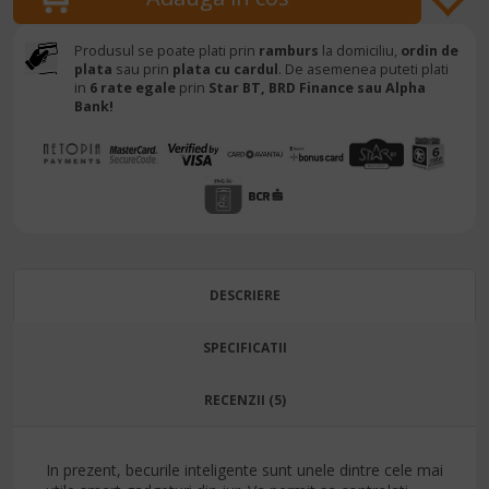
Produsul se poate plati prin
ramburs
la domiciliu,
ordin de
plata
sau prin
plata cu cardul
. De asemenea puteti plati
in
6 rate egale
prin
Star BT,
BRD Finance sau Alpha
Bank!
DESCRIERE
SPECIFICATII
RECENZII (5)
In prezent, becurile inteligente sunt unele dintre cele mai