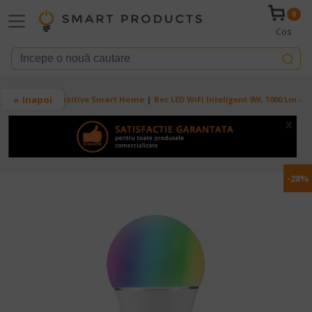
Mergi la conţinutul principal
0
Cos
Breadcrumb
Inapoi
Acasa
Dispozitive Smart Home
Bec LED WiFi Inteligent 9W, 1000 Lm - T
x
-28%