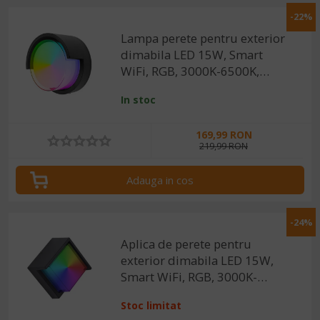
-22%
Lampa perete pentru exterior
dimabila LED 15W, Smart
WiFi, RGB, 3000K-6500K,
IP65, 1200lm, compatibila
In stoc
Tuya/SmartLife
169,99 RON
219,99 RON
Adauga in cos
-24%
Aplica de perete pentru
exterior dimabila LED 15W,
Smart WiFi, RGB, 3000K-
6500K, IP65, 1200lm,
Stoc limitat
compatibila Tuya/SmartLife