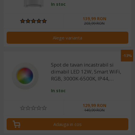
In stoc
Tuya/SmartLife
139,99 RON
203,99 RON
Alege varianta
-13%
Spot de tavan incastrabil si
dimabil LED 12W, Smart WiFi,
RGB, 3000K-6500K, IP44,
1200lm, compatibil
In stoc
Tuya/SmartLife
129,99 RON
149,99 RON
Adauga in cos