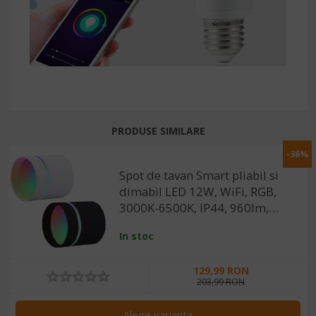
PRODUSE SIMILARE
-36%
Spot de tavan Smart pliabil si
dimabil LED 12W, WiFi, RGB,
3000K-6500K, IP44, 960lm,
compatibil Tuya/SmartLife
In stoc
129,99 RON
203,99 RON
Alege varianta