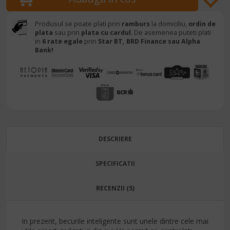
Produsul se poate plati prin
ramburs
la domiciliu,
ordin de
plata
sau prin
plata cu cardul
. De asemenea puteti plati
in
6 rate egale
prin
Star BT,
BRD Finance sau Alpha
Bank!
DESCRIERE
SPECIFICATII
RECENZII (5)
In prezent, becurile inteligente sunt unele dintre cele mai