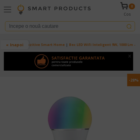
Mergi la conţinutul principal
0
Cos
Breadcrumb
Inapoi
Acasa
Dispozitive Smart Home
Bec LED WiFi Inteligent 9W, 1000 Lm - T
x
-28%