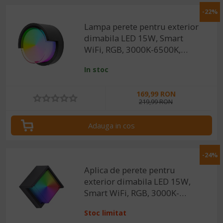
-22%
Lampa perete pentru exterior
dimabila LED 15W, Smart
WiFi, RGB, 3000K-6500K,
IP65, 1200lm, compatibila
In stoc
Tuya/SmartLife
169,99 RON
219,99 RON
Adauga in cos
-24%
Aplica de perete pentru
exterior dimabila LED 15W,
Smart WiFi, RGB, 3000K-
6500K, IP65, 1200lm,
Stoc limitat
compatibila Tuya/SmartLife