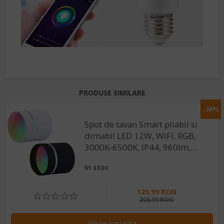
PRODUSE SIMILARE
-36%
Spot de tavan Smart pliabil si
dimabil LED 12W, WiFi, RGB,
3000K-6500K, IP44, 960lm,
compatibil Tuya/SmartLife
In stoc
129,99 RON
203,99 RON
Alege varianta