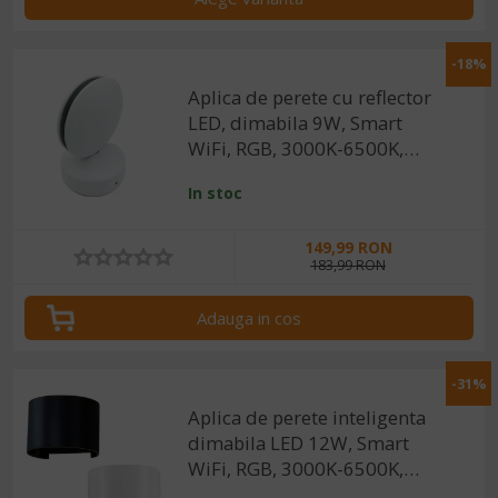
-18%
Aplica de perete cu reflector
LED, dimabila 9W, Smart
WiFi, RGB, 3000K-6500K,
IP44, 1200lm, compatibila
In stoc
Tuya/SmartLife
149,99 RON
183,99 RON
Adauga in cos
-31%
Aplica de perete inteligenta
dimabila LED 12W, Smart
WiFi, RGB, 3000K-6500K,
IP65, 960lm, compatibila