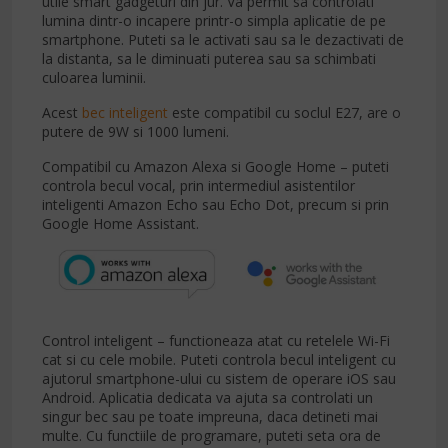
utile smart gadgeturi din jur. Va permit sa controlati
lumina dintr-o incapere printr-o simpla aplicatie de pe
smartphone. Puteti sa le activati sau sa le dezactivati de
la distanta, sa le diminuati puterea sau sa schimbati
culoarea luminii.
Acest
bec inteligent
este compatibil cu soclul E27, are o
putere de 9W si 1000 lumeni.
Compatibil cu Amazon Alexa si Google Home – puteti
controla becul vocal, prin intermediul asistentilor
inteligenti Amazon Echo sau Echo Dot, precum si prin
Google Home Assistant.
Control inteligent – functioneaza atat cu retelele Wi-Fi
cat si cu cele mobile. Puteti controla becul inteligent cu
ajutorul smartphone-ului cu sistem de operare iOS sau
Android. Aplicatia dedicata va ajuta sa controlati un
singur bec sau pe toate impreuna, daca detineti mai
multe. Cu functiile de programare, puteti seta ora de