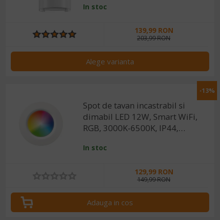
In stoc
Tuya/SmartLife
139,99 RON
203,99 RON
Alege varianta
-13%
Spot de tavan incastrabil si
dimabil LED 12W, Smart WiFi,
RGB, 3000K-6500K, IP44,
1200lm, compatibil
In stoc
Tuya/SmartLife
129,99 RON
149,99 RON
Adauga in cos