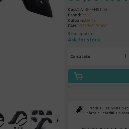
Cod
:
XIA-REFENS1-BL
Brand
:
RYDE
Culoare
:
Negru
EAN
:
9331706179402
Stoc epuizat
Ask for stock
Cantitate
Produsul se poate plati
plata cu cardul
. De ase