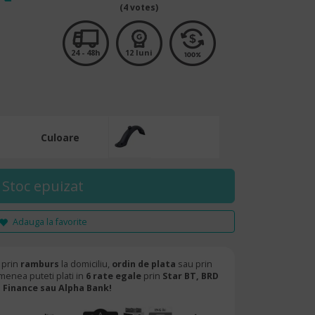
(4 votes)
24 - 48h
12 luni
Culoare
Adauga la favorite
 prin
ramburs
la domiciliu,
ordin de plata
sau prin
menea puteti plati in
6 rate egale
prin
Star BT,
BRD
Finance sau Alpha Bank!