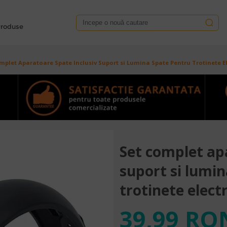
roduse
mplet Aparatoare Spate Inclusiv Suport si Lumina Spate Pentru Trotinete E
Set complet ap
suport si lumi
trotinete elect
39,99 RO