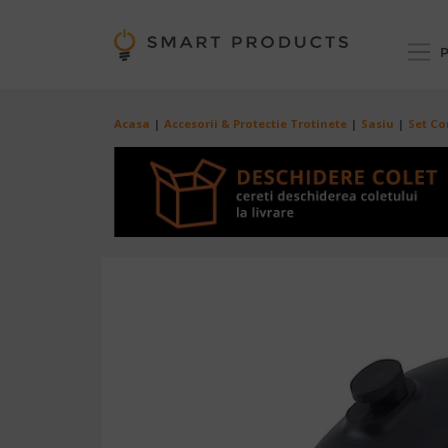
Mergi la conţinutul principal
P
Breadcrumb
Acasa
Accesorii & Protectie Trotinete
Sasiu
Set Co