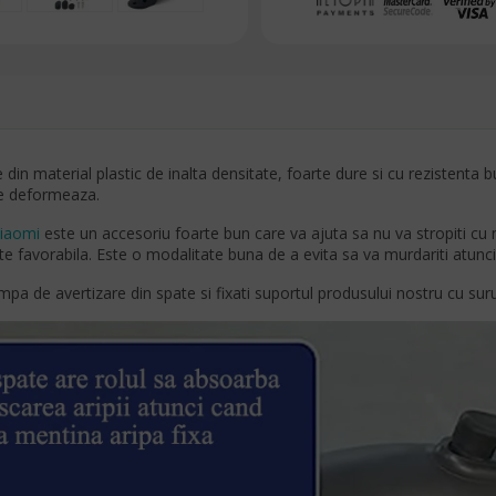
e din material plastic de inalta densitate, foarte dure si cu rezistent
se deformeaza.
Xiaomi
este un accesoriu foarte bun care va ajuta sa nu va stropiti cu 
ste favorabila. Este o modalitate buna de a evita sa va murdariti atunc
mpa de avertizare din spate si fixati suportul produsului nostru cu suru