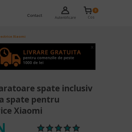
0
Contact
Cos
Autentificare
lectrice Xiaomi
x
aratoare spate inclusiv
na spate pentru
rice Xiaomi
N