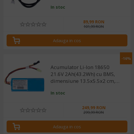
In stoc
89,99 RON
101,99 RON
Adauga in cos
-16%
Acumulator Li-Ion 18650
21.6V 2Ah(43.2Wh) cu BMS,
dimensiune 13.5x5.5x2 cm,
compatibil cu Ryde 150 Super
In stoc
Kid
249,99 RON
299,99 RON
Adauga in cos