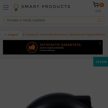
Mergi la conţinutul principal
0
Cos
Breadcrumb
Inapoi
Acasa
RYDE | Scutere & Trotinete Electrice
Aparatoare Spate Pentru Tro
x
-23 RON