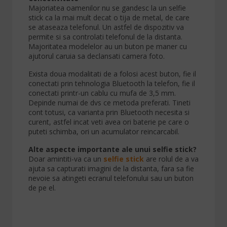
Majoriatea oamenilor nu se gandesc la un selfie
stick ca la mai mult decat o tija de metal, de care
se ataseaza telefonul. Un astfel de dispozitiv va
permite si sa controlati telefonul de la distanta.
Majoritatea modelelor au un buton pe maner cu
ajutorul caruia sa declansati camera foto.
Exista doua modalitati de a folosi acest buton, fie il
conectati prin tehnologia Bluetooth la telefon, fie il
conectati printr-un cablu cu mufa de 3,5 mm.
Depinde numai de dvs ce metoda preferati. Tineti
cont totusi, ca varianta prin Bluetooth necesita si
curent, astfel incat veti avea ori baterie pe care o
puteti schimba, ori un acumulator reincarcabil.
Alte aspecte importante ale unui selfie stick?
Doar amintiti-va ca un
selfie stick
are rolul de a va
ajuta sa capturati imagini de la distanta, fara sa fie
nevoie sa atingeti ecranul telefonului sau un buton
de pe el.