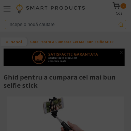
Mergi la conţinutul principal
0
Cos
Breadcrumb
Inapoi
Acasa
Blog
Ghid Pentru a Cumpara Cel Mai Bun Selfie Stick
x
Ghid pentru a cumpara cel mai bun
selfie stick