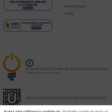
Autentificare
Profil
© SMART PRODUCTS IMPORT & DISTRIBUTION SRL 2025
Toate preturile includ TVA
OFFICIAL MERCHANDISING PARTNER UNTOLD FESTIVAL
Acest site utilizeaza cookie-uri.
Modulele cookie ne ajuta sa