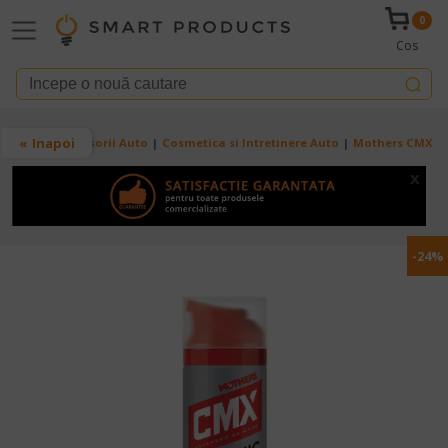
Mergi la conţinutul principal
0
Cos
Breadcrumb
Inapoi
Acasa
Accesorii Auto
Cosmetica si Intretinere Auto
Mothers CMX – 
x
-24%