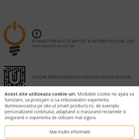
© SMART PRODUCTS IMPORT & DISTRIBUTION SRL 2025
Toate preturile includ TVA
OFFICIAL MERCHANDISING PARTNER UNTOLD FESTIVAL
Acest site utilizeaza cookie-uri.
Modulele cookie ne ajuta sa
furnizam, sa protejam si sa imbunatatim experienta
dumneavoastra pe site-ul smart-products.ro, de exemplu
personalizand continutul, adaptand si masurand reclamele si
asigurand o experienta de utilizare mai sigura.
Mai multe informatii