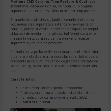
Mothers CMX Ceramic Trim Restore & Coat
reda
instantaneu culoarea inchisa, ca noua, cu o bogatie
superioara de ceramic si ofera in acelasi timp protectie.
Straturile de protectie, sigilantii si cerurile protejeaza
vopseaua, insa suprafetele exterioare ne-vopsite din
cauciuc, plastic si vinyl sunt adesea neglijate, iar timpul
si factorii de mediu le pot afecta. Indiferent daca este
masina ta de zi cu zi sau pentru weekend, aceste
suprafete au nevoie de protectie.
Formula unica pe baza de nano-quartz acrilic SiO2 ofera
o bariera protectoare ultra-durabila, super-hidrofoba si
rezistenta la caldura, prevenind degradarea cauzata de
soare, smog, ozon, apa, chimicale si contaminanti din
aer.
Caracteristici:
Restaurator ceramic pentru ornamente
Protejeaza cauciucul, plasticul si vinylul exterior
Formula unica cu nano-quartz acrilic SiO2
Cantitate: 198ml