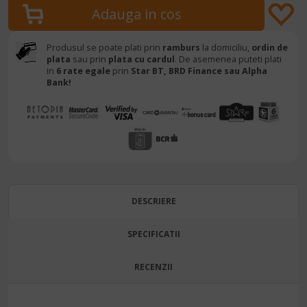
Produsul se poate plati prin
ramburs
la domiciliu,
ordin de
plata
sau prin
plata cu cardul
. De asemenea puteti plati
in
6 rate egale
prin
Star BT,
BRD Finance sau Alpha
Bank!
DESCRIERE
SPECIFICATII
RECENZII