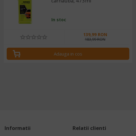
carnauba, 473ml
In stoc
139,99 RON
183,99 RON
Adauga in cos
Informatii
Relatii clienti