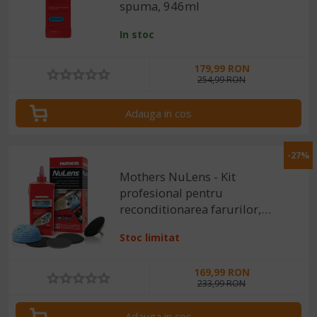
spuma, 946ml
In stoc
179,99 RON
254,99 RON
Adauga in cos
-27%
Mothers NuLens - Kit
profesional pentru
reconditionarea farurilor,
473ml
Stoc limitat
169,99 RON
233,99 RON
Adauga in cos