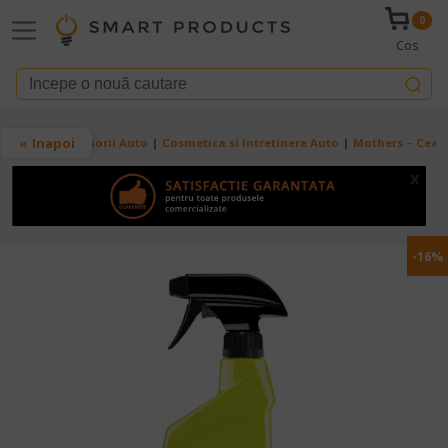
Mergi la conţinutul principal
0
Cos
Breadcrumb
Inapoi
Acasa
Accesorii Auto
Cosmetica si Intretinere Auto
Mothers – Ceara
x
-16%