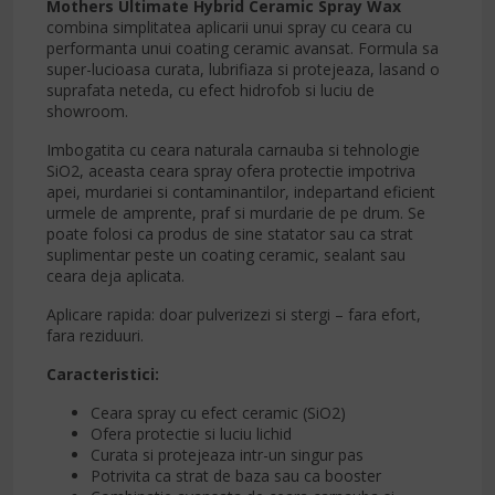
Mothers Ultimate Hybrid Ceramic Spray Wax
combina simplitatea aplicarii unui spray cu ceara cu
performanta unui coating ceramic avansat. Formula sa
super-lucioasa curata, lubrifiaza si protejeaza, lasand o
suprafata neteda, cu efect hidrofob si luciu de
showroom.
Imbogatita cu ceara naturala carnauba si tehnologie
SiO2, aceasta ceara spray ofera protectie impotriva
apei, murdariei si contaminantilor, indepartand eficient
urmele de amprente, praf si murdarie de pe drum. Se
poate folosi ca produs de sine statator sau ca strat
suplimentar peste un coating ceramic, sealant sau
ceara deja aplicata.
Aplicare rapida: doar pulverizezi si stergi – fara efort,
fara reziduuri.
Caracteristici:
Ceara spray cu efect ceramic (SiO2)
Ofera protectie si luciu lichid
Curata si protejeaza intr-un singur pas
Potrivita ca strat de baza sau ca booster