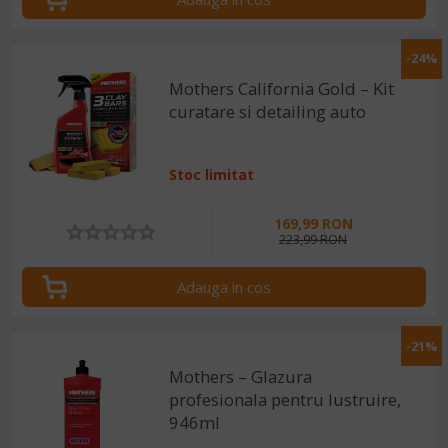
-24%
Mothers California Gold – Kit
curatare si detailing auto
Stoc limitat
169,99 RON
223,99 RON
Adauga in cos
-21%
Mothers – Glazura
profesionala pentru lustruire,
946ml