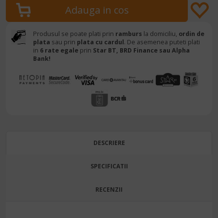
Produsul se poate plati prin
ramburs
la domiciliu,
ordin de
plata
sau prin
plata cu cardul
. De asemenea puteti plati
in
6 rate egale
prin
Star BT,
BRD Finance sau Alpha
Bank!
DESCRIERE
SPECIFICATII
RECENZII