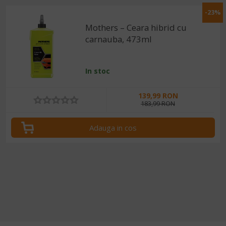
-23%
Mothers – Ceara hibrid cu
carnauba, 473ml
In stoc
139,99 RON
183,99 RON
Adauga in cos