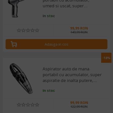
umed si uscat, super
aspiratie de inalta putere si
In stoc
functie de suflare, 12000 Pa
99,99 RON
149,99 RON
Adauga in cos
-18%
Aspirator auto de mana
portabil cu acumulator, super
aspiratie de inalta putere,
4000 Pa, 120W, 32000 RPM
In stoc
99,99 RON
122,99 RON