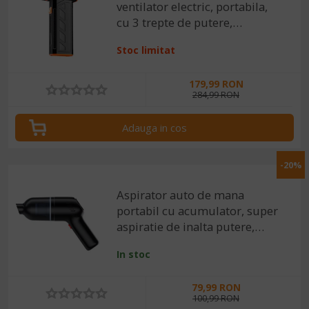
ventilator electric, portabila,
ASPIRATOARE AUTO
cu 3 trepte de putere,
PRODUSE DETAILING AUTO
multifunctionala,
Stoc limitat
120000RPM si 45
PRODUSE EXTERIOR AUTO
metri/secunda
PRODUSE INTERIOR AUTO
179,99 RON
284,99 RON
Adauga in cos
-20%
Aspirator auto de mana
portabil cu acumulator, super
aspiratie de inalta putere,
8000 Pa, 120W
In stoc
79,99 RON
100,99 RON