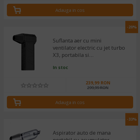
Adauga in cos
-20%
Suflanta aer cu mini
ventilator electric cu jet turbo
X3, portabila si
multifunctionala, flux
In stoc
puternic de aer, 130000RPM
si 52m/s
239,99 RON
299,99 RON
Adauga in cos
-33%
Aspirator auto de mana
portabil cu acumulator,