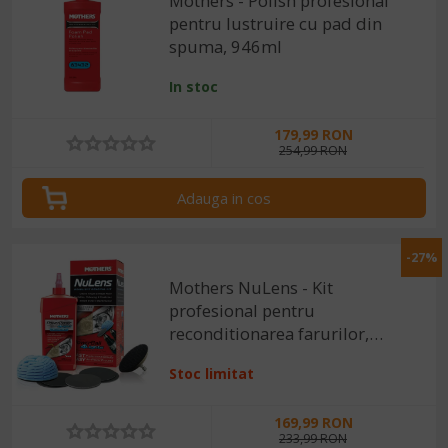
Mothers - Polish profesional
pentru lustruire cu pad din
spuma, 946ml
In stoc
179,99 RON
254,99 RON
Adauga in cos
-27%
Mothers NuLens - Kit
profesional pentru
reconditionarea farurilor,
473ml
Stoc limitat
169,99 RON
233,99 RON