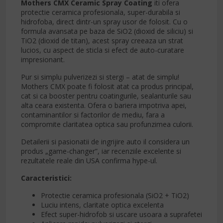
Mothers CMX Ceramic Spray Coating
iti ofera
protectie ceramica profesionala, super-durabila si
hidrofoba, direct dintr-un spray usor de folosit. Cu o
formula avansata pe baza de SiO2 (dioxid de siliciu) si
TiO2 (dioxid de titan), acest spray creeaza un strat
lucios, cu aspect de sticla si efect de auto-curatare
impresionant.
Pur si simplu pulverizezi si stergi – atat de simplu!
Mothers CMX poate fi folosit atat ca produs principal,
cat si ca booster pentru coatingurile, sealanturile sau
alta ceara existenta. Ofera o bariera impotriva apei,
contaminantilor si factorilor de mediu, fara a
compromite claritatea optica sau profunzimea culorii.
Detailerii si pasionatii de ingrijire auto il considera un
produs „game-changer”, iar recenziile excelente si
rezultatele reale din USA confirma hype-ul.
Caracteristici:
Protectie ceramica profesionala (SiO2 + TiO2)
Luciu intens, claritate optica excelenta
Efect super-hidrofob si uscare usoara a suprafetei