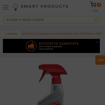
Mergi la conţinutul principal
0
Cos
Breadcrumb
Inapoi
Acasa
Accesorii Auto
Cosmetica si Intretinere Auto
Mothers CMX – P
x
-23%