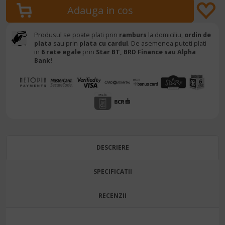
Produsul se poate plati prin
ramburs
la domiciliu,
ordin de
plata
sau prin
plata cu cardul
. De asemenea puteti plati
in
6 rate egale
prin
Star BT,
BRD Finance sau Alpha
Bank!
DESCRIERE
SPECIFICATII
RECENZII