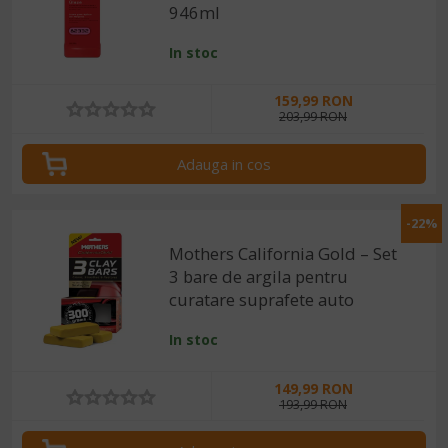
946ml
In stoc
159,99 RON
203,99 RON
Adauga in cos
-22%
Mothers California Gold – Set
3 bare de argila pentru
curatare suprafete auto
In stoc
149,99 RON
193,99 RON