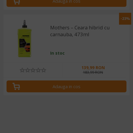
Adauga in cos
-23%
Mothers – Ceara hibrid cu
carnauba, 473ml
In stoc
139,99 RON
183,99 RON
Adauga in cos