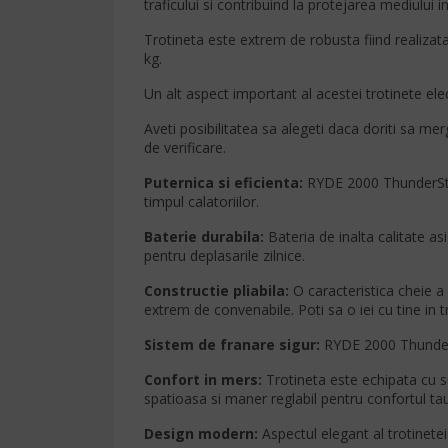
traficului si contribuind la protejarea mediului i
Trotineta este extrem de robusta fiind realiza
kg.
Un alt aspect important al acestei trotinete elect
Aveti posibilitatea sa alegeti daca doriti sa 
de verificare.
Puternica si eficienta:
RYDE 2000 ThunderStri
timpul calatoriilor.
Baterie durabila:
Bateria de inalta calitate a
pentru deplasarile zilnice.
Constructie pliabila:
O caracteristica cheie a
extrem de convenabile. Poti sa o iei cu tine in 
Sistem de franare sigur:
RYDE 2000 ThunderSt
Confort in mers:
Trotineta este echipata cu s
spatioasa si maner reglabil pentru confortul tau
Design modern:
Aspectul elegant al trotinet