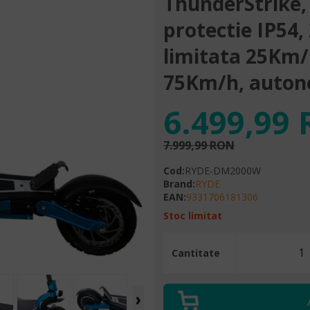
ThunderStrike, 
protectie IP54
limitata 25Km/h
75Km/h, auton
6.499,99
7.999,99 RON
Cod
:
RYDE-DM2000W
Brand
:
RYDE
EAN
:
9331706181306
Stoc limitat
Cantitate