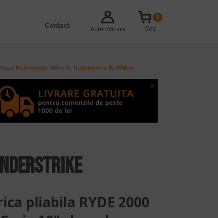
0
Contact
Cos
Autentificare
- Viteza Nelimitata 75Km/h, Autonomie 85-100km
x
underStrike
rica pliabila RYDE 2000