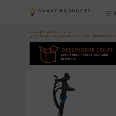
Mergi la conţinutul principal
P
Breadcrumb
Acasa
Trotinete Electrice
Trotineta Electrica Pliabila RYDE 2000 ThunderStrike,