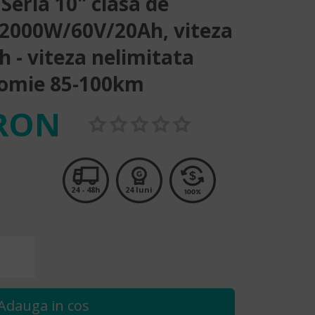
Seria 10" clasa de
, 2000W/60V/20Ah, viteza
 - viteza nelimitata
omie 85-100km
 RON
24 - 48h
24 luni