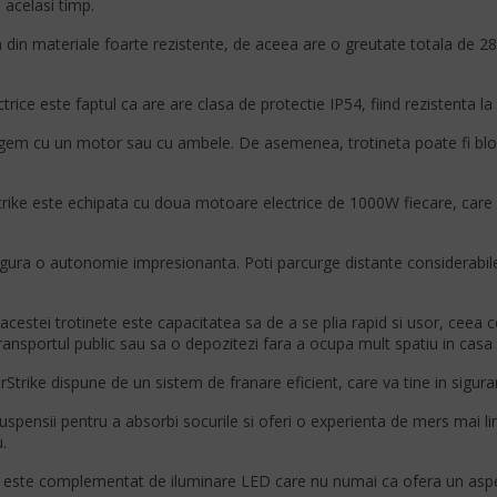
n acelasi timp.
ta din materiale foarte rezistente, de aceea are o greutate totala de 
rice este faptul ca are are clasa de protectie IP54, fiind rezistenta la p
mergem cu un motor sau cu ambele. De asemenea, trotineta poate fi blo
ke este echipata cu doua motoare electrice de 1000W fiecare, care of
sigura o autonomie impresionanta. Poti parcurge distante considerabile
 acestei trotinete este capacitatea sa de a se plia rapid si usor, ceea c
transportul public sau sa o depozitezi fara a ocupa mult spatiu in casa 
rike dispune de un sistem de franare eficient, care va tine in sigur
uspensii pentru a absorbi socurile si oferi o experienta de mers mai
.
ei este complementat de iluminare LED care nu numai ca ofera un aspect