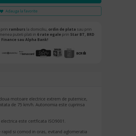
Adauga la favorite
 prin
ramburs
la domiciliu,
ordin de plata
sau prin
menea puteti plati in
6 rate egale
prin
Star BT,
BRD
Finance sau Alpha Bank!
u doua motoare electrice extrem de puternice,
imitata de 75 km/h. Autonomia este cuprinsa
electrica este certficata ISO9001.
e rapid si comod in oras, evitand aglomeratia