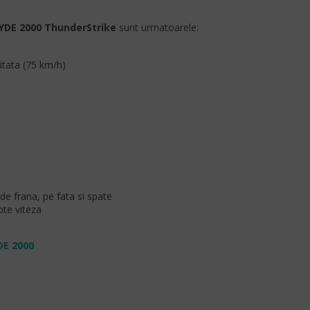
YDE 2000 ThunderStrike
sunt urmatoarele:
itata (75 km/h)
de frana, pe fata si spate
pte viteza
DE 2000