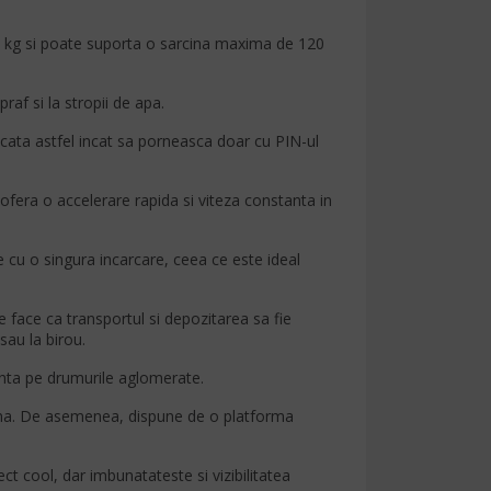
28 kg si poate suporta o sarcina maxima de 120
raf si la stropii de apa.
cata astfel incat sa porneasca doar cu PIN-ul
era o accelerare rapida si viteza constanta in
 cu o singura incarcare, ceea ce este ideal
e face ca transportul si depozitarea sa fie
sau la birou.
anta pe drumurile aglomerate.
 lina. De asemenea, dispune de o platforma
 cool, dar imbunatateste si vizibilitatea