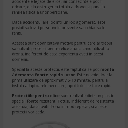
accidentele legate de elice, iar consecintele pot fi
oricare, de la distrugerea totala a dronei si pana la
ranirea fizica a unor persoane.
Daca accidentul are loc intr-un loc aglomerat, este
posibil sa loviti persoanele prezente sau chiar sa le
raniti.
Acestea sunt doar cateva motive pentru care ar trebui
sa utilizati protectii pentru elice atunci cand utilizati o
drona, indiferent de cata experienta aveti in acest
domeniu.
Special la aceste protectii, este faptul ca se pot
monta
/ demonta foarte
rapid si usor
. Este nevoie doar la
prima utilizare de aproximativ 5-10 minute, pentru a
instala adaptoarele necesare, apoi totul se face rapid.
Protectiile pentru elice
sunt realizate dintr-un plastic
special, foarte rezistent. Totusi, indiferent de rezistenta
acestuia, daca loviti drona in mod repetat, si aceste
protectii vor ceda.