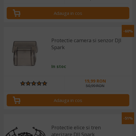
Adauga in cos
-60%
Protectie camera si senzor DJI
Spark
In stoc
19,99 RON
50,99 RON
Adauga in cos
-51%
Protectie elice si tren
aterizare DJI Spark