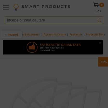
Mergi la conţinutul principal
0
Cos
Breadcrumb
Inapoi
Acasa
Drone & Accesorii
Accesorii Drone
Protectie
Protectii Elice
x
-41%