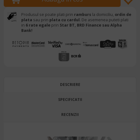
Produsul se poate plati prin
ramburs
la domiciliu,
ordin de
plata
sau prin
plata cu cardul
. De asemenea puteti plati
in
6 rate egale
prin
Star BT,
BRD Finance sau Alpha
Bank!
DESCRIERE
SPECIFICATII
RECENZII