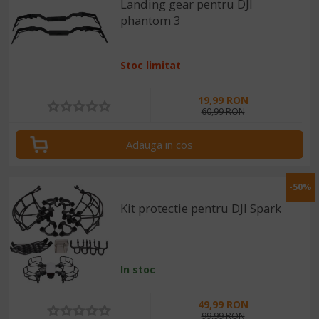
Landing gear pentru DJI
phantom 3
Stoc limitat
19,99 RON
60,99 RON
Adauga in cos
-50%
Kit protectie pentru DJI Spark
In stoc
49,99 RON
99,99 RON