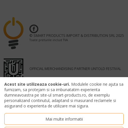
© SMART PRODUCTS IMPORT & DISTRIBUTION SRL 2025
Toate preturile includ TVA
OFFICIAL MERCHANDISING PARTNER UNTOLD FESTIVAL
Acest site utilizeaza cookie-uri.
Modulele cookie ne ajuta sa
furnizam, sa protejam si sa imbunatatim experienta
dumneavoastra pe site-ul smart-products.ro, de exemplu
personalizand continutul, adaptand si masurand reclamele si
asigurand o experienta de utilizare mai sigura.
Mai multe informatii