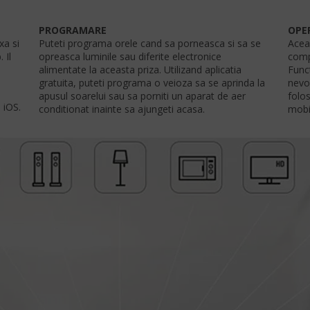
PROGRAMARE
OPE
xa si
Puteti programa orele cand sa porneasca si sa se
Acea
 Il
opreasca luminile sau diferite electronice
compa
alimentate la aceasta priza. Utilizand aplicatia
Func
gratuita, puteti programa o veioza sa se aprinda la
nevoi
apusul soarelui sau sa porniti un aparat de aer
folos
 iOS.
conditionat inainte sa ajungeti acasa.
mobil