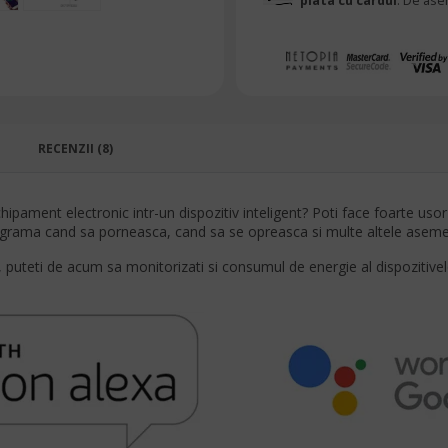
plata cu cardul
. De ase
RECENZII (8)
hipament electronic intr-un dispozitiv inteligent? Poti face foarte usor
 programa cand sa porneasca, cand sa se opreasca si multe altele asem
 puteti de acum sa monitorizati si consumul de energie al dispozitivel