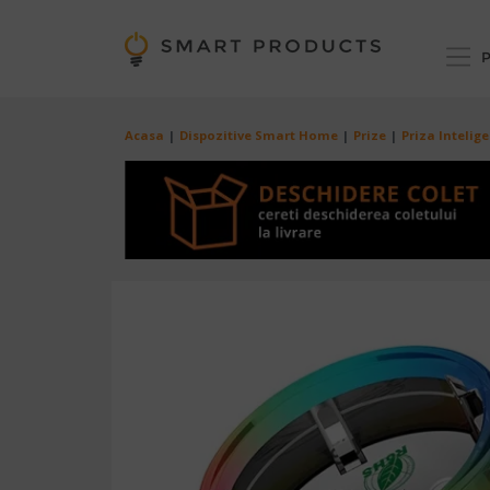
Mergi la conţinutul principal
P
Breadcrumb
Acasa
Dispozitive Smart Home
Prize
Priza Intelig