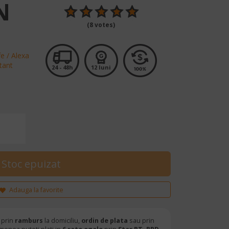
N
(8 votes)
fe / Alexa
tant
24 - 48h
12 luni
Adauga la favorite
 prin
ramburs
la domiciliu,
ordin de plata
sau prin