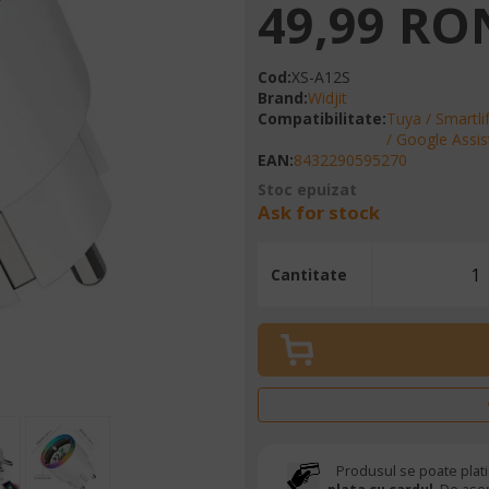
49,99 RO
Cod
:
XS-A12S
Brand
:
Widjit
Compatibilitate
:
Tuya / Smartli
/ Google Assis
EAN
:
8432290595270
Stoc epuizat
Ask for stock
Cantitate
Produsul se poate plati