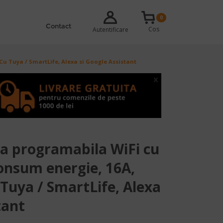
0
Contact
Cos
Autentificare
u Tuya / SmartLife, Alexa si Google Assistant
x
ta programabila WiFi cu
onsum energie, 16A,
Tuya / SmartLife, Alexa
tant