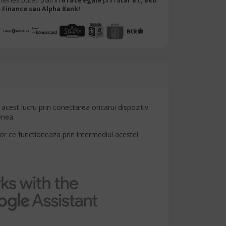
menea puteti plati in
6 rate egale
prin
Star BT,
BRD
Finance sau Alpha Bank!
 acest lucru prin conectarea oricarui dispozitiv
enea.
or ce functioneaza prin intermediul acestei