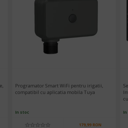
e,
Programator Smart WiFi pentru irigatii,
Se
compatibil cu aplicatia mobila Tuya
In
cu
Tu
In stoc
In
179,99 RON