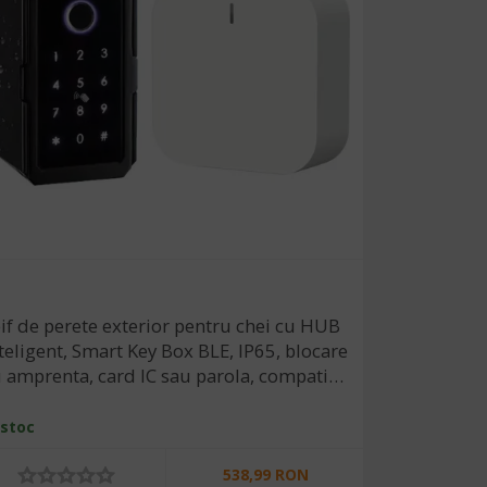
if de perete exterior pentru chei cu HUB
teligent, Smart Key Box BLE, IP65, blocare
 amprenta, card IC sau parola, compatibil
ya/SmartLife
 stoc
538,99 RON