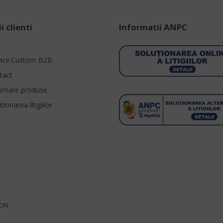
i clienti
Informatii ANPC
vicii Custom B2B
tact
urnare produse
tionarea litigiilor
ION