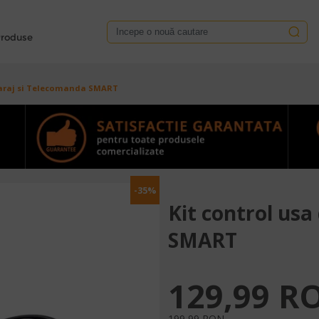
roduse
Garaj si Telecomanda SMART
-35%
Kit control usa
SMART
129,99 R
199,99 RON