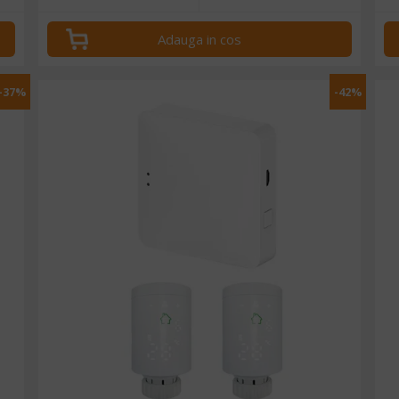
Adauga in cos
-37%
-42%