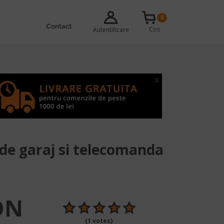
0
Contact
Cos
Autentificare
x
 de garaj si telecomanda
ON
(1 votes)