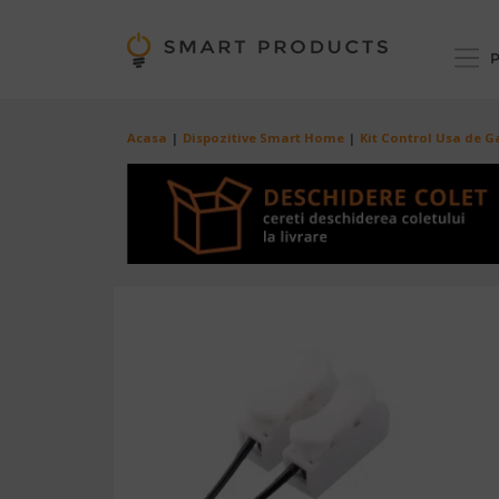
Mergi la conţinutul principal
P
Breadcrumb
Acasa
Dispozitive Smart Home
Kit Control Usa de 