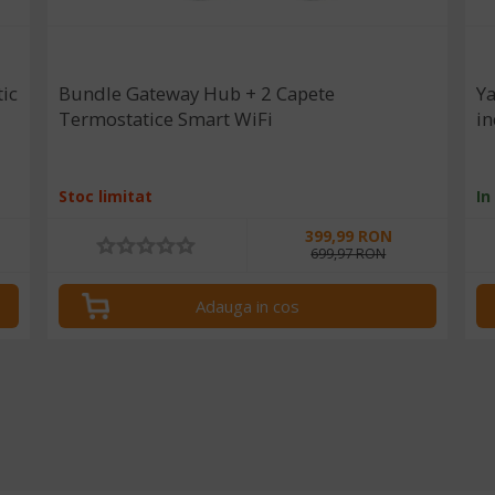
ic
Bundle Gateway Hub + 2 Capete
Ya
Termostatice Smart WiFi
in
Stoc limitat
In
399,99 RON
699,97 RON
Adauga in cos