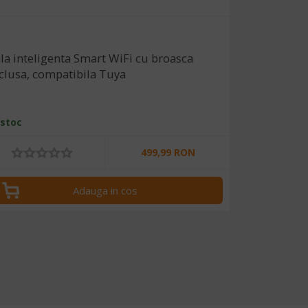
la inteligenta Smart WiFi cu broasca
clusa, compatibila Tuya
 stoc
499,99 RON
Adauga in cos