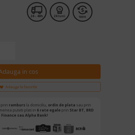
24 - 48h
24 luni
Adauga la favorite
 prin
ramburs
la domiciliu,
ordin de plata
sau prin
menea puteti plati in
6 rate egale
prin
Star BT,
BRD
Finance sau Alpha Bank!