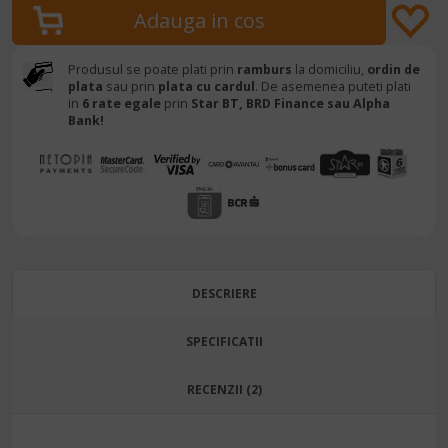
Produsul se poate plati prin
ramburs
la domiciliu,
ordin de
plata
sau prin
plata cu cardul
. De asemenea puteti plati
in
6 rate egale
prin
Star BT,
BRD Finance sau Alpha
Bank!
DESCRIERE
SPECIFICATII
RECENZII (2)