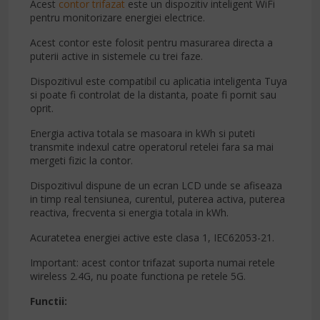
Acest
contor trifazat
este un dispozitiv inteligent WiFi
pentru monitorizare energiei electrice.
Acest contor este folosit pentru masurarea directa a
puterii active in sistemele cu trei faze.
Dispozitivul este compatibil cu aplicatia inteligenta Tuya
si poate fi controlat de la distanta, poate fi pornit sau
oprit.
Energia activa totala se masoara in kWh si puteti
transmite indexul catre operatorul retelei fara sa mai
mergeti fizic la contor.
Dispozitivul dispune de un ecran LCD unde se afiseaza
in timp real tensiunea, curentul, puterea activa, puterea
reactiva, frecventa si energia totala in kWh.
Acuratetea energiei active este clasa 1, IEC62053-21.
Important: acest contor trifazat suporta numai retele
wireless 2.4G, nu poate functiona pe retele 5G.
Functii: