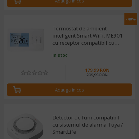
Adauga in cos
-40%
Termostat de ambient
inteligent Smart WiFi, ME901
cu receptor compatibil cu
centrale pe gaz, compatibil
In stoc
Tuya / SmartLife
179,99 RON
299,99 RON
Adauga in cos
Detector de fum compatibil
cu sistemul de alarma Tuya /
SmartLife