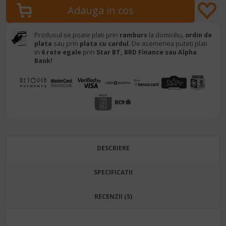
Produsul se poate plati prin
ramburs
la domiciliu,
ordin de
plata
sau prin
plata cu cardul
. De asemenea puteti plati
in
6 rate egale
prin
Star BT,
BRD Finance sau Alpha
Bank!
DESCRIERE
SPECIFICATII
RECENZII (5)