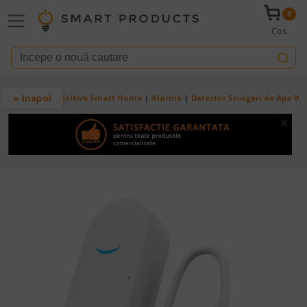
Mergi la conţinutul principal
0
Cos
Breadcrumb
Inapoi
Acasa
Dispozitive Smart Home
Alarme
Detector Scurgeri de Apa WiF
x