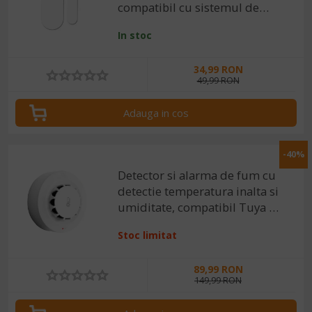
compatibil cu sistemul de
securitate cu alarma
In stoc
34,99 RON
49,99 RON
Adauga in cos
-40%
Detector si alarma de fum cu
detectie temperatura inalta si
umiditate, compatibil Tuya /
SmartLife
Stoc limitat
89,99 RON
149,99 RON