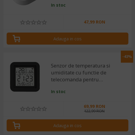
In stoc
47,99 RON
Adauga in cos
-43%
Senzor de temperatura si
umiditate cu functie de
telecomanda pentru
dispozitive IR, compatibil
In stoc
Tuya / SmartLife
69,99 RON
122,99 RON
Adauga in cos