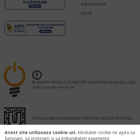
Autentificare
Profil
© SMART PRODUCTS IMPORT & DISTRIBUTION SRL 2025
Toate preturile includ TVA
OFFICIAL MERCHANDISING PARTNER UNTOLD FESTIVAL
Acest site utilizeaza cookie-uri.
Modulele cookie ne ajuta sa
furnizam, sa protejam si sa imbunatatim experienta