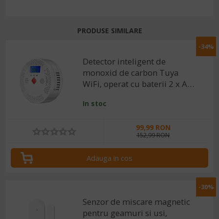
PRODUSE SIMILARE
-34%
Detector inteligent de
monoxid de carbon Tuya
WiFi, operat cu baterii 2 x AA,
afisaj digital, 85db,
In stoc
monitorizare in timp real
99,99 RON
152,99 RON
Adauga in cos
-30%
Senzor de miscare magnetic
pentru geamuri si usi,