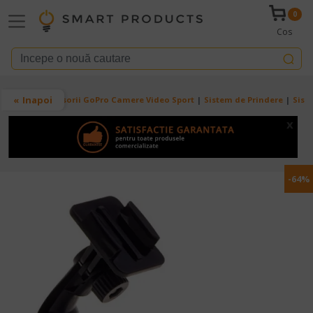
Mergi la conţinutul principal
0
Cos
Breadcrumb
Inapoi
Acasa
Accesorii GoPro Camere Video Sport
Sistem de Prindere
Sist
x
-64%