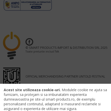
© SMART PRODUCTS IMPORT & DISTRIBUTION SRL 2025
Toate preturile includ TVA
OFFICIAL MERCHANDISING PARTNER UNTOLD FESTIVAL
Acest site utilizeaza cookie-uri.
Modulele cookie ne ajuta sa
furnizam, sa protejam si sa imbunatatim experienta
dumneavoastra pe site-ul smart-products.ro, de exemplu
personalizand continutul, adaptand si masurand reclamele si
asigurand o experienta de utilizare mai sigura.