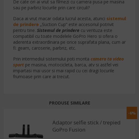
De cate ori ai vrut sa filmezi cu camera pusa pe masina
sau pe parbriz locurile prin care circuli?
Daca ai vrut macar odata lucrul acesta, atunci
sistemul
de prindere
„Suction Cup” este accesoriul potrivit
pentru tine.
Sistemul de prindere
cu ventuza este
compatibil cu toate modelele GoPro Hero si ofera o
aderenta extraordinara pe orice suprafata plana, cum ar
fi: geam, caroserie, parbriz, etc.
Prin intermediul sistemului poti monta
camera ta video
sport
pe masina, motocicleta, barca, atv si astfel vei
impartasi mai usor si mai rapid cu cei dragi locurile
frumoase prin care ai trecut.
PRODUSE SIMILARE
-6%
Adaptor selfie stick / trepied
GoPro Fusion