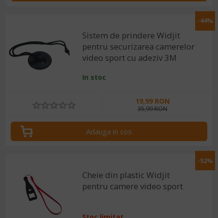
-44%
Sistem de prindere Widjit
pentru securizarea camerelor
video sport cu adeziv 3M
In stoc
19,99 RON
35,99 RON
Adauga in cos
-52%
Cheie din plastic Widjit
pentru camere video sport
Stoc limitat