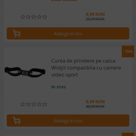
9,99 RON
20,99 RON
Adauga in cos
-75%
Curea de prindere pe casca
Widjit compatibila cu camere
video sport
In stoc
9,99 RON
40,99 RON
Adauga in cos