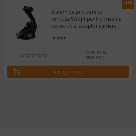
-64%
Sistem de prindere cu
ventuza Widjit pentru masina
cu surub si adaptor camere
video sport
In stoc
19,99 RON
55,99 RON
Adauga in cos