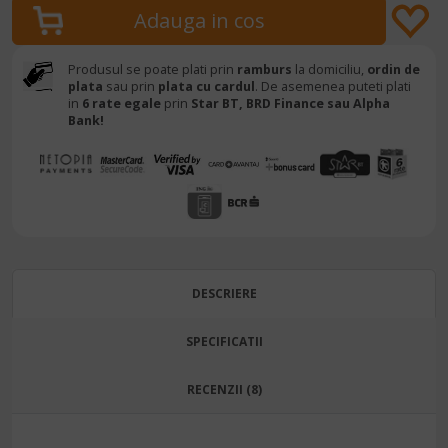
Produsul se poate plati prin
ramburs
la domiciliu,
ordin de
plata
sau prin
plata cu cardul
. De asemenea puteti plati
in
6 rate egale
prin
Star BT,
BRD Finance sau Alpha
Bank!
DESCRIERE
SPECIFICATII
RECENZII (8)