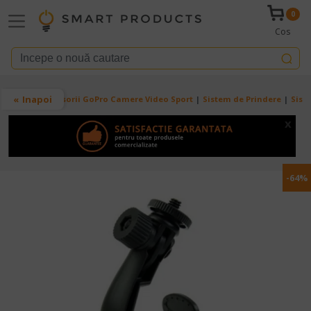
Mergi la conţinutul principal
0
Cos
Breadcrumb
Inapoi
Acasa
Accesorii GoPro Camere Video Sport
Sistem de Prindere
Sist
x
-64%