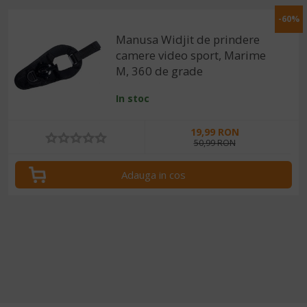
-60%
Manusa Widjit de prindere
camere video sport, Marime
M, 360 de grade
In stoc
19,99 RON
50,99 RON
Adauga in cos