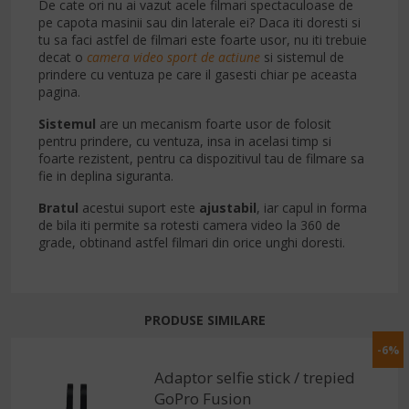
De cate ori nu ai vazut acele filmari spectaculoase de
pe capota masinii sau din laterale ei? Daca iti doresti si
tu sa faci astfel de filmari este foarte usor, nu iti trebuie
decat o
camera video sport de actiune
si sistemul de
prindere cu ventuza pe care il gasesti chiar pe aceasta
pagina.
Sistemul
are un mecanism foarte usor de folosit
pentru prindere, cu ventuza, insa in acelasi timp si
foarte rezistent, pentru ca dispozitivul tau de filmare sa
fie in deplina siguranta.
Bratul
acestui suport este
ajustabil
, iar capul in forma
de bila iti permite sa rotesti camera video la 360 de
grade, obtinand astfel filmari din orice unghi doresti.
PRODUSE SIMILARE
-6%
Adaptor selfie stick / trepied
GoPro Fusion