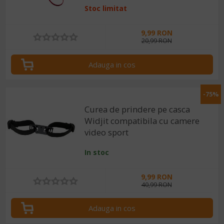
Stoc limitat
9,99 RON
20,99 RON
Adauga in cos
-75%
Curea de prindere pe casca
Widjit compatibila cu camere
video sport
In stoc
9,99 RON
40,99 RON
Adauga in cos