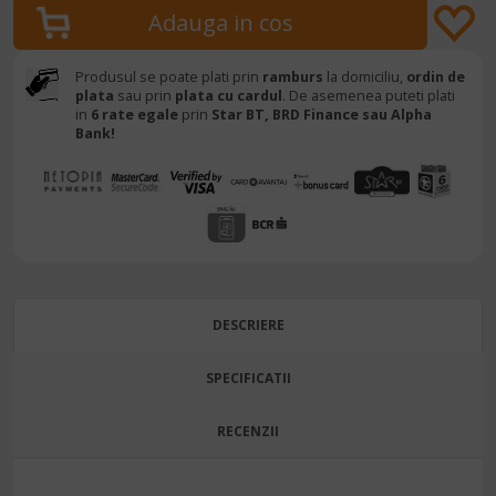
Produsul se poate plati prin
ramburs
la domiciliu,
ordin de
plata
sau prin
plata cu cardul
. De asemenea puteti plati
in
6 rate egale
prin
Star BT,
BRD Finance sau Alpha
Bank!
DESCRIERE
SPECIFICATII
RECENZII