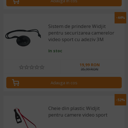
Adauga in cos
-44%
Sistem de prindere Widjit
pentru securizarea camerelor
video sport cu adeziv 3M
In stoc
19,99 RON
35,99 RON
Adauga in cos
-52%
Cheie din plastic Widjit
pentru camere video sport