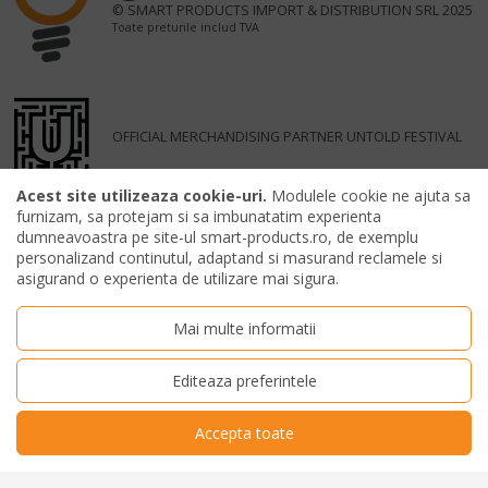
© SMART PRODUCTS IMPORT & DISTRIBUTION SRL 2025
Toate preturile includ TVA
OFFICIAL MERCHANDISING PARTNER UNTOLD FESTIVAL
Acest site utilizeaza cookie-uri.
Modulele cookie ne ajuta sa
furnizam, sa protejam si sa imbunatatim experienta
dumneavoastra pe site-ul smart-products.ro, de exemplu
personalizand continutul, adaptand si masurand reclamele si
asigurand o experienta de utilizare mai sigura.
Mai multe informatii
Editeaza preferintele
Accepta toate