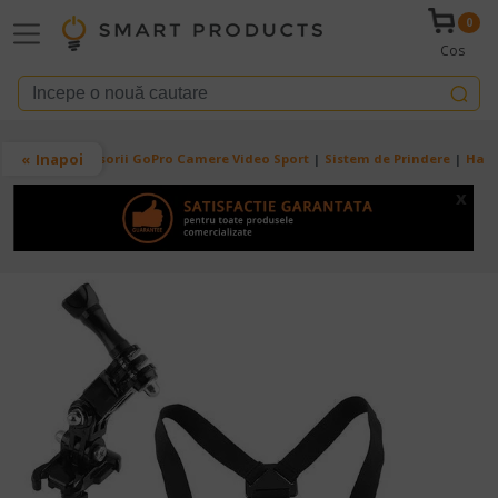
Mergi la conţinutul principal
0
Cos
Breadcrumb
Inapoi
Acasa
Accesorii GoPro Camere Video Sport
Sistem de Prindere
Ham 
x