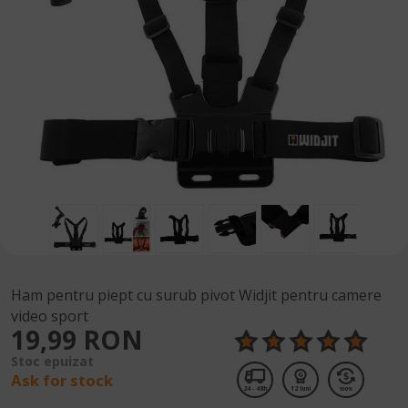
Ham pentru piept cu surub pivot Widjit pentru camere
video sport
19,99 RON
Stoc epuizat
Ask for stock
24 - 48h
12 luni