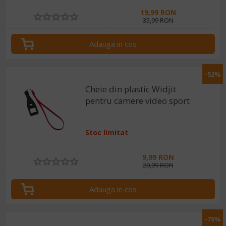
19,99 RON
35,99 RON
Adauga in cos
-52%
Cheie din plastic Widjit
pentru camere video sport
Stoc limitat
9,99 RON
20,99 RON
Adauga in cos
-75%