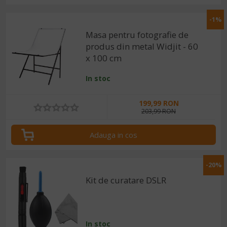
-1%
Masa pentru fotografie de
produs din metal Widjit - 60
x 100 cm
In stoc
199,99 RON
203,99 RON
Adauga in cos
-20%
Kit de curatare DSLR
In stoc