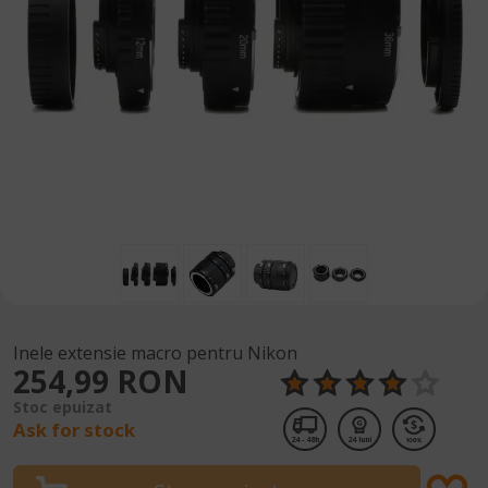
Inele extensie macro pentru Nikon
254,99 RON
Stoc epuizat
Ask for stock
24 - 48h
24 luni