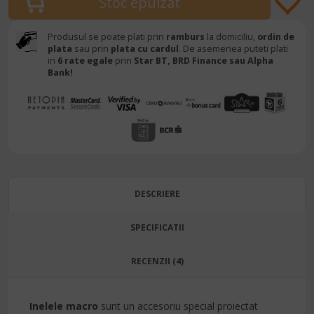
Produsul se poate plati prin
ramburs
la domiciliu,
ordin de
plata
sau prin
plata cu cardul
. De asemenea puteti plati
in
6 rate egale
prin
Star BT,
BRD Finance sau Alpha
Bank!
DESCRIERE
SPECIFICATII
RECENZII (4)
Inelele macro
sunt un accesoriu special proiectat