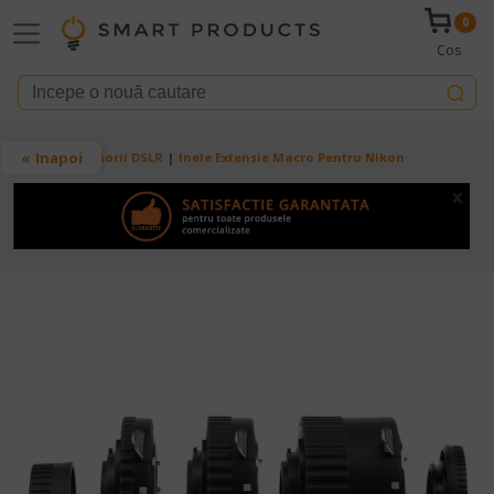
Mergi la conţinutul principal
0
Cos
Breadcrumb
Inapoi
Acasa
Accesorii DSLR
Inele Extensie Macro Pentru Nikon
x