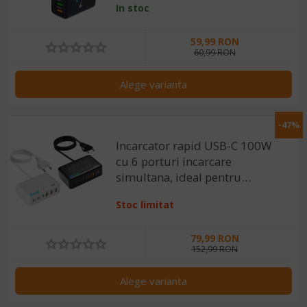
In stoc
59,99 RON
60,99 RON
Alege varianta
-47%
Incarcator rapid USB-C 100W
cu 6 porturi incarcare
simultana, ideal pentru
laptop, tableta, telefon, Alb /
Stoc limitat
Negru
79,99 RON
152,99 RON
Alege varianta