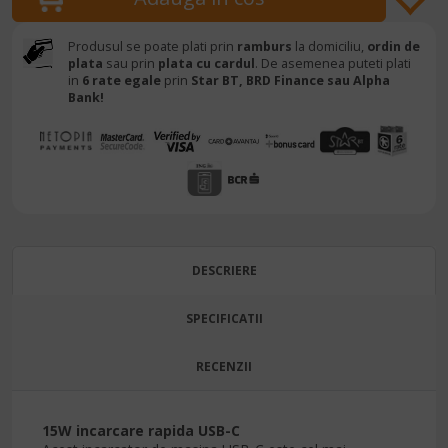
Produsul se poate plati prin
ramburs
la domiciliu,
ordin de
plata
sau prin
plata cu cardul
. De asemenea puteti plati
in
6 rate egale
prin
Star BT,
BRD Finance sau Alpha
Bank!
DESCRIERE
SPECIFICATII
RECENZII
15W incarcare rapida USB-C