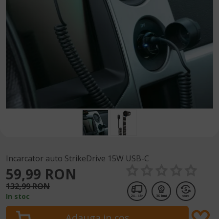
Incarcator auto StrikeDrive 15W USB-C
59,99 RON
132,99 RON
In stoc
24 - 48h
36 luni