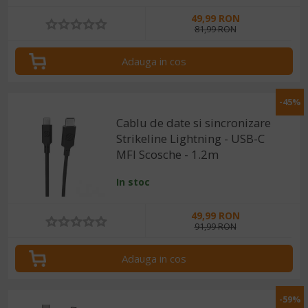
49,99 RON
81,99 RON
Adauga in cos
-45%
Cablu de date si sincronizare
Strikeline Lightning - USB-C
MFI Scosche - 1.2m
In stoc
49,99 RON
91,99 RON
Adauga in cos
-59%