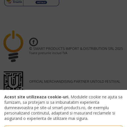
© SMART PRODUCTS IMPORT & DISTRIBUTION SRL 2025
Toate preturile includ TVA
OFFICIAL MERCHANDISING PARTNER UNTOLD FESTIVAL
Acest site utilizeaza cookie-uri.
Modulele cookie ne ajuta sa
furnizam, sa protejam si sa imbunatatim experienta
dumneavoastra pe site-ul smart-products.ro, de exemplu
personalizand continutul, adaptand si masurand reclamele si
asigurand o experienta de utilizare mai sigura.