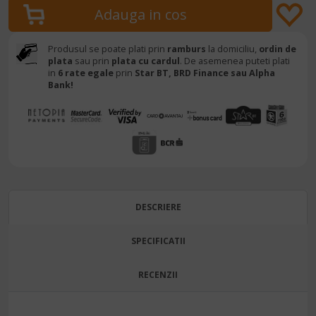
Produsul se poate plati prin
ramburs
la domiciliu,
ordin de
plata
sau prin
plata cu cardul
. De asemenea puteti plati
in
6 rate egale
prin
Star BT,
BRD Finance sau Alpha
Bank!
DESCRIERE
SPECIFICATII
RECENZII