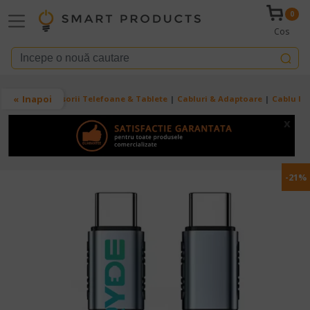
Mergi la conţinutul principal
0
Cos
Breadcrumb
Inapoi
Acasa
Accesorii Telefoane & Tablete
Cabluri & Adaptoare
Cablu Inc
x
-21%