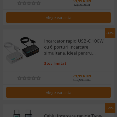
59,99 RON
60,99 RON
Alege varianta
-47%
Incarcator rapid USB-C 100W
cu 6 porturi incarcare
simultana, ideal pentru
laptop, tableta, telefon, Alb /
Stoc limitat
Negru
79,99 RON
152,99 RON
Alege varianta
-21%
Cablu incarcare rapida Type-