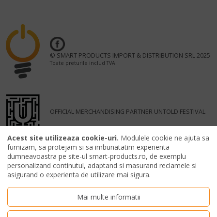
© SMART PRODUCTS IMPORT & DISTRIBUTION SRL 2025
Toate preturile includ TVA
OFFICIAL MERCHANDISING PARTNER UNTOLD FESTIVAL
Acest site utilizeaza cookie-uri.
Modulele cookie ne ajuta sa
furnizam, sa protejam si sa imbunatatim experienta
dumneavoastra pe site-ul smart-products.ro, de exemplu
personalizand continutul, adaptand si masurand reclamele si
asigurand o experienta de utilizare mai sigura.
Mai multe informatii