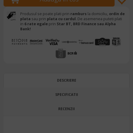
Produsul se poate plati prin
ramburs
la domiciliu,
ordin de
plata
sau prin
plata cu cardul
. De asemenea puteti plati
in
6 rate egale
prin
Star BT,
BRD Finance sau Alpha
Bank!
DESCRIERE
SPECIFICATII
RECENZII