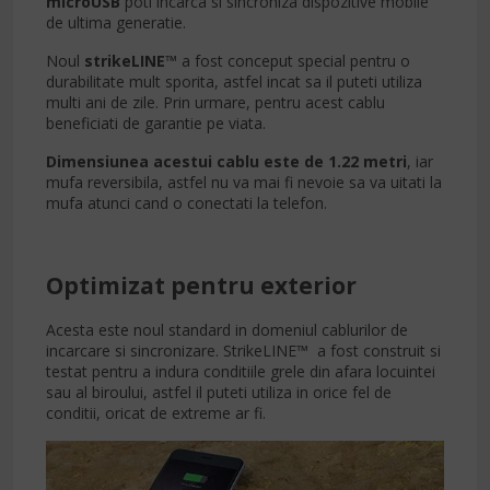
microUSB
poti incarca si sincroniza dispozitive mobile
de ultima generatie.
Noul
strikeLINE™
a fost conceput special pentru o
durabilitate mult sporita, astfel incat sa il puteti utiliza
multi ani de zile. Prin urmare, pentru acest cablu
beneficiati de garantie pe viata.
Dimensiunea acestui cablu este de 1.22 metri
, iar
mufa reversibila, astfel nu va mai fi nevoie sa va uitati la
mufa atunci cand o conectati la telefon.
Optimizat pentru exterior
Acesta este noul standard in domeniul cablurilor de
incarcare si sincronizare. StrikeLINE™ a fost construit si
testat pentru a indura conditiile grele din afara locuintei
sau al biroului, astfel il puteti utiliza in orice fel de
conditii, oricat de extreme ar fi.