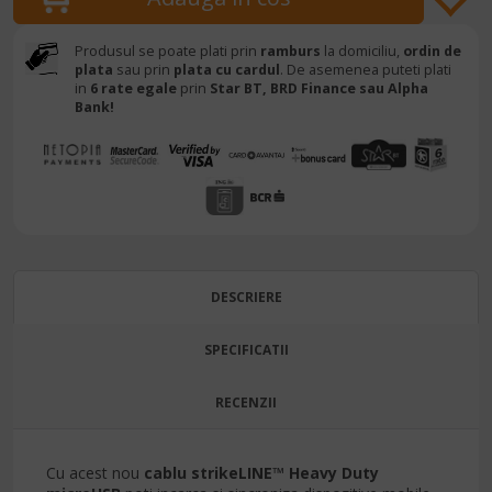
Produsul se poate plati prin
ramburs
la domiciliu,
ordin de
plata
sau prin
plata cu cardul
. De asemenea puteti plati
in
6 rate egale
prin
Star BT,
BRD Finance sau Alpha
Bank!
DESCRIERE
SPECIFICATII
RECENZII
Cu acest nou
cablu strikeLINE™ Heavy Duty