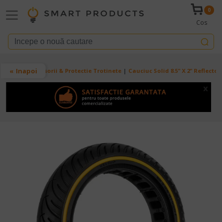
Mergi la conţinutul principal
0
Cos
Breadcrumb
Inapoi
Acasa
Accesorii & Protectie Trotinete
Cauciuc Solid 8.5" X 2" Reflect
x