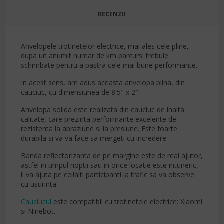
RECENZII
Anvelopele trotinetelor electrice, mai ales cele pline,
dupa un anumit numar de km parcursi trebuie
schimbate pentru a pastra cele mai bune performante.
In acest sens, am adus aceasta anvelopa plina, din
cauciuc, cu dimensiunea de 8.5" x 2".
Anvelopa solida este realizata din cauciuc de inalta
calitate, care prezinta performante excelente de
rezistenta la abraziune si la presiune. Este foarte
durabila si va va face sa mergeti cu incredere.
Banda reflectorizanta de pe margine este de real ajutor,
astfel in timpul noptii sau in orice locatie este intuneric,
ii va ajuta pe ceilalti participanti la trafic sa va observe
cu usurinta.
Cauciucul
este compatibil cu trotinetele electrice: Xiaomi
si Ninebot.