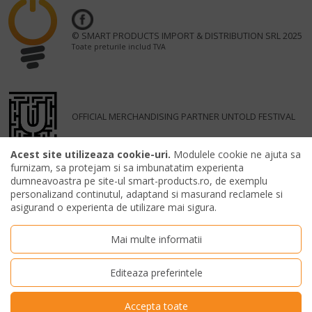
© SMART PRODUCTS IMPORT & DISTRIBUTION SRL 2025
Toate preturile includ TVA
OFFICIAL MERCHANDISING PARTNER UNTOLD FESTIVAL
Acest site utilizeaza cookie-uri.
Modulele cookie ne ajuta sa
furnizam, sa protejam si sa imbunatatim experienta
dumneavoastra pe site-ul smart-products.ro, de exemplu
personalizand continutul, adaptand si masurand reclamele si
asigurand o experienta de utilizare mai sigura.
Mai multe informatii
Editeaza preferintele
Accepta toate