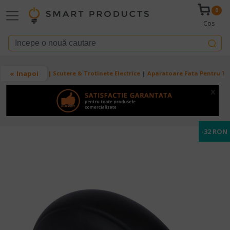
Mergi la conţinutul principal
0
Cos
Breadcrumb
Inapoi
Acasa
RYDE | Scutere & Trotinete Electrice
Aparatoare Fata Pentru Trot
x
-32 RON