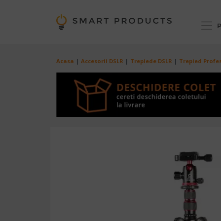
Mergi la conţinutul principal
P
Breadcrumb
Acasa
Accesorii DSLR
Trepiede DSLR
Trepied Profe