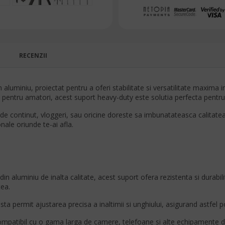
RECENZII
uminiu, proiectat pentru a oferi stabilitate si versatilitate maxima i
si pentru amatori, acest suport heavy-duty este solutia perfecta pentru 
 de continut, vloggeri, sau oricine doreste sa imbunatateasca calitatea f
onale oriunde te-ai afla.
din aluminiu de inalta calitate, acest suport ofera rezistenta si durabil
tea.
usta permit ajustarea precisa a inaltimii si unghiului, asigurand astfel
mpatibil cu o gama larga de camere, telefoane si alte echipamente de 