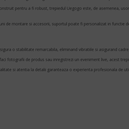
nstruit pentru a fi robust, trepiedul Uegogo este, de asemenea, usor s
ni de montare si accesorii, suportul poate fi personalizat in functie de 
gura o stabilitate remarcabila, eliminand vibratiile si asigurand cadre 
faci fotografii de produs sau inregistrezi un eveniment live, acest tre
alitate si atentia la detalii garanteaza o experienta profesionala de util