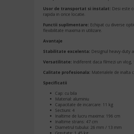
Usor de transportat si instalat:
Desi este co
rapida in orice locatie.
Functii suplimentare:
Echipat cu diverse optiu
flexibilitate maxima in utilizare.
Avantaje
Stabilitate excelenta:
Designul heavy-duty asi
Versatilitate:
Indiferent daca filmezi un vlog, 
Calitate profesionala:
Materialele de inalta c
Specificatii
Cap: cu bila
Material: aluminiu
Capacitate de incarcare: 11 kg
Sectiuni: 4
Inaltime de lucru maxima: 196 cm
Inaltime strans: 47 cm
Diametrul tubului: 26 mm / 13 mm
Greutate: 1,45 kg