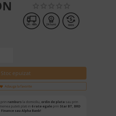
ON
24 - 48h
24 luni
Adauga la favorite
 prin
ramburs
la domiciliu,
ordin de plata
sau prin
menea puteti plati in
6 rate egale
prin
Star BT,
BRD
Finance sau Alpha Bank!