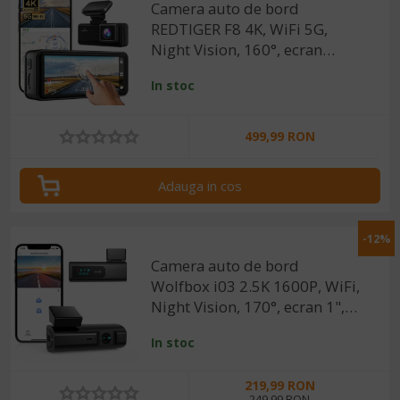
Camera auto de bord
REDTIGER F8 4K, WiFi 5G,
Night Vision, 160°, ecran
tactil 3.18", GPS, aplicatie
In stoc
dedicata, G-sensor si
monitorizare parcare
499,99 RON
Adauga in cos
-12%
Camera auto de bord
Wolfbox i03 2.5K 1600P, WiFi,
Night Vision, 170°, ecran 1",
aplicatie dedicata, G-sensor si
In stoc
monitorizare parcare
219,99 RON
249,99 RON