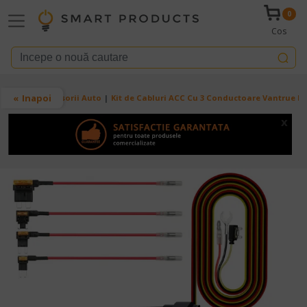
Mergi la conţinutul principal
0
Cos
Breadcrumb
Inapoi
Acasa
Accesorii Auto
Kit de Cabluri ACC Cu 3 Conductoare Vantrue Pent
x