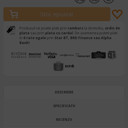
24 - 48h
24 luni
Produsul se poate plati prin
ramburs
la domiciliu,
ordin de
plata
sau prin
plata cu cardul
. De asemenea puteti plati
in
6 rate egale
prin
Star BT,
BRD Finance sau Alpha
Bank!
DESCRIERE
SPECIFICATII
RECENZII