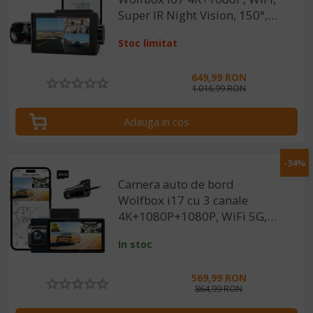
Super IR Night Vision, 150°,
ecran 3", GPS, aplicatie
Stoc limitat
dedicata, G-sensor si
monitorizare parcare
649,99 RON
1.016,99 RON
Adauga in cos
-34%
Camera auto de bord
Wolfbox i17 cu 3 canale
4K+1080P+1080P, WiFi 5G,
Super IR Night Vision, 150°,
In stoc
ecran 3", GPS, aplicatie
dedicata, G-sensor si
569,99 RON
monitorizare parcare
864,99 RON