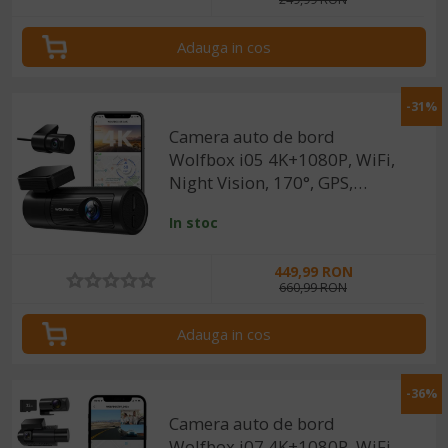
Adauga in cos
-31%
Camera auto de bord
Wolfbox i05 4K+1080P, WiFi,
Night Vision, 170°, GPS,
aplicatie dedicata, G-sensor si
In stoc
monitorizare parcare
449,99 RON
660,99 RON
Adauga in cos
-36%
Camera auto de bord
Wolfbox i07 4K+1080P, WiFi,