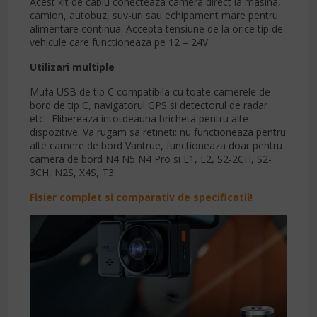
Acest kit de cablu conecteaza camera direct la masina,
camion, autobuz, suv-uri sau echipament mare pentru
alimentare continua. Accepta tensiune de la orice tip de
vehicule care functioneaza pe 12 – 24V.
Utilizari multiple
Mufa USB de tip C compatibila cu toate camerele de
bord de tip C, navigatorul GPS si detectorul de radar
etc. Elibereaza intotdeauna bricheta pentru alte
dispozitive. Va rugam sa retineti: nu functioneaza pentru
alte camere de bord Vantrue, functioneaza doar pentru
camera de bord N4 N5 N4 Pro si E1, E2, S2-2CH, S2-
3CH, N2S, X4S, T3.
Fisier complet si comparativ de specificatii!