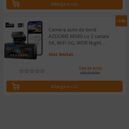
Adauga in cos
-14%
Camera auto de bord
AZDOME M580 cu 2 canale
5K, WiFi 5G, WDR Night
Vision, 150°, ecran IPS 4",
Stoc limitat
GPS, aplicatie dedicata, G-
sensor si monitorizare
599,99 RON
parcare
699,99 RON
Adauga in cos