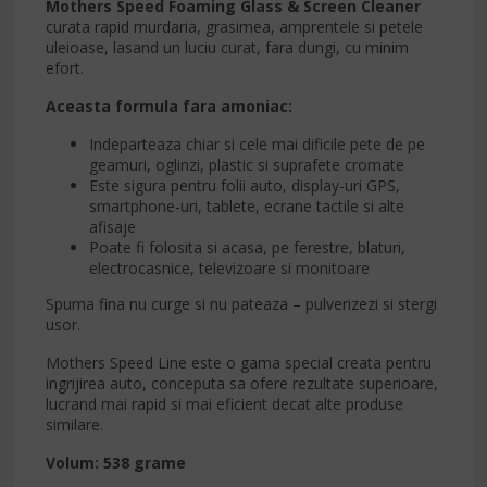
Mothers Speed Foaming Glass & Screen Cleaner
curata rapid murdaria, grasimea, amprentele si petele
uleioase, lasand un luciu curat, fara dungi, cu minim
efort.
Aceasta formula fara amoniac:
Indeparteaza chiar si cele mai dificile pete de pe
geamuri, oglinzi, plastic si suprafete cromate
Este sigura pentru folii auto, display-uri GPS,
smartphone-uri, tablete, ecrane tactile si alte
afisaje
Poate fi folosita si acasa, pe ferestre, blaturi,
electrocasnice, televizoare si monitoare
Spuma fina nu curge si nu pateaza – pulverizezi si stergi
usor.
Mothers Speed Line este o gama special creata pentru
ingrijirea auto, conceputa sa ofere rezultate superioare,
lucrand mai rapid si mai eficient decat alte produse
similare.
Volum: 538 grame