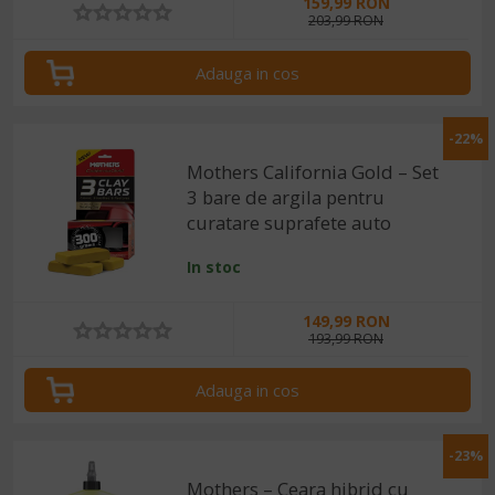
159,99 RON
203,99 RON
Adauga in cos
-22%
Mothers California Gold – Set
3 bare de argila pentru
curatare suprafete auto
In stoc
149,99 RON
193,99 RON
Adauga in cos
-23%
Mothers – Ceara hibrid cu