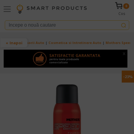
Mergi la conţinutul principal
0
Cos
Breadcrumb
Inapoi
Acasa
Accesorii Auto
Cosmetica si Intretinere Auto
Mothers Speed –
x
-23%