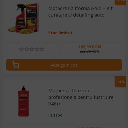
Mothers California Gold – Kit
curatare si detailing auto
Stoc limitat
169,99 RON
223,99 RON
Adauga in cos
-21%
Mothers – Glazura
profesionala pentru lustruire,
946ml
In stoc