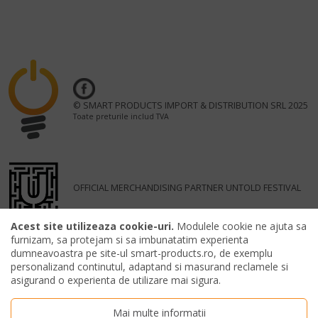
© SMART PRODUCTS IMPORT & DISTRIBUTION SRL 2025
Toate preturile includ TVA
OFFICIAL MERCHANDISING PARTNER UNTOLD FESTIVAL
Acest site utilizeaza cookie-uri.
Modulele cookie ne ajuta sa
furnizam, sa protejam si sa imbunatatim experienta
dumneavoastra pe site-ul smart-products.ro, de exemplu
personalizand continutul, adaptand si masurand reclamele si
asigurand o experienta de utilizare mai sigura.
Mai multe informatii