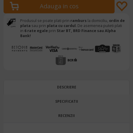
Produsul se poate plati prin
ramburs
la domiciliu,
ordin de
plata
sau prin
plata cu cardul
. De asemenea puteti plati
in
6 rate egale
prin
Star BT,
BRD Finance sau Alpha
Bank!
DESCRIERE
SPECIFICATII
RECENZII