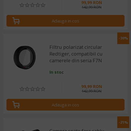
99,99 RON
142,99 RON
Adauga in cos
-30%
Filtru polarizat circular
Redtiger, compatibil cu
camerele din seria F7N
In stoc
99,99 RON
142,99 RON
Adauga in cos
-21%
Camera spate fara cablu