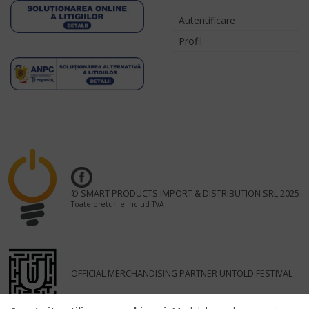
Autentificare
Profil
© SMART PRODUCTS IMPORT & DISTRIBUTION SRL 2025
Toate preturile includ TVA
OFFICIAL MERCHANDISING PARTNER UNTOLD FESTIVAL