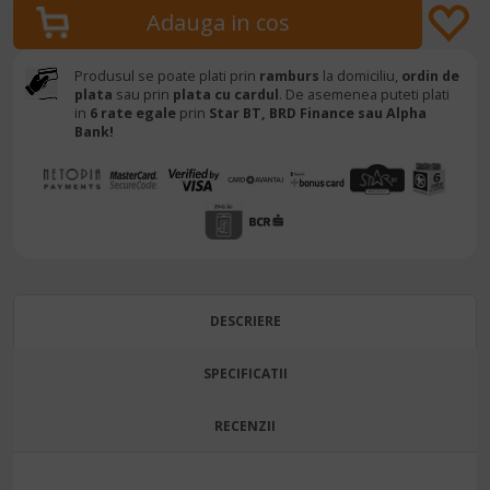
Produsul se poate plati prin
ramburs
la domiciliu,
ordin de
plata
sau prin
plata cu cardul
. De asemenea puteti plati
in
6 rate egale
prin
Star BT,
BRD Finance sau Alpha
Bank!
DESCRIERE
SPECIFICATII
RECENZII