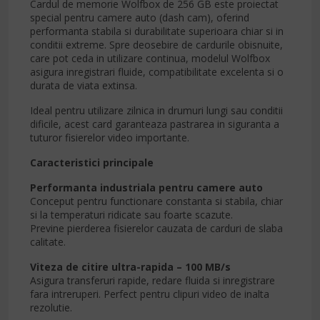
Cardul de memorie Wolfbox de 256 GB este proiectat
special pentru camere auto (dash cam), oferind
performanta stabila si durabilitate superioara chiar si in
conditii extreme. Spre deosebire de cardurile obisnuite,
care pot ceda in utilizare continua, modelul Wolfbox
asigura inregistrari fluide, compatibilitate excelenta si o
durata de viata extinsa.
Ideal pentru utilizare zilnica in drumuri lungi sau conditii
dificile, acest card garanteaza pastrarea in siguranta a
tuturor fisierelor video importante.
Caracteristici principale
Performanta industriala pentru camere auto
Conceput pentru functionare constanta si stabila, chiar
si la temperaturi ridicate sau foarte scazute.
Previne pierderea fisierelor cauzata de carduri de slaba
calitate.
Viteza de citire ultra-rapida – 100 MB/s
Asigura transferuri rapide, redare fluida si inregistrare
fara intreruperi. Perfect pentru clipuri video de inalta
rezolutie.