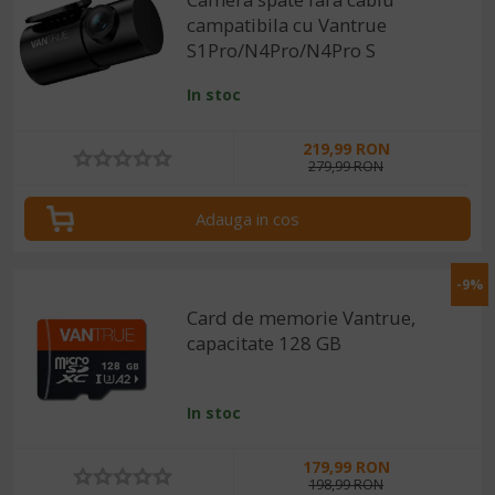
campatibila cu Vantrue
S1Pro/N4Pro/N4Pro S
In stoc
219,99 RON
279,99 RON
Adauga in cos
-9%
Card de memorie Vantrue,
capacitate 128 GB
In stoc
179,99 RON
198,99 RON