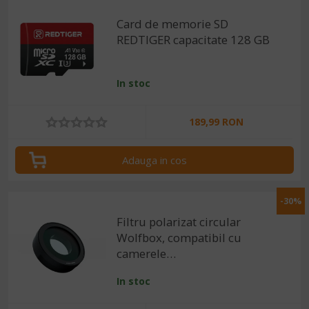
Card de memorie SD
REDTIGER capacitate 128 GB
In stoc
189,99 RON
Adauga in cos
-30%
Filtru polarizat circular
Wolfbox, compatibil cu
camerele
G840S/G850/G900/G900Pro/G900T
In stoc