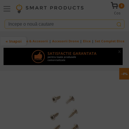
Mergi la conţinutul principal
0
Cos
Breadcrumb
Inapoi
Acasa
Drone & Accesorii
Accesorii Drone
Elice
Set Complet Elice 
x
-4%