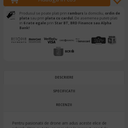
Produsul se poate plati prin
ramburs
la domiciliu,
ordin de
plata
sau prin
plata cu cardul
. De asemenea puteti plati
in
6 rate egale
prin
Star BT,
BRD Finance sau Alpha
Bank!
DESCRIERE
SPECIFICATII
RECENZII
Pentru pasionatii de drone am adus aceste elice de