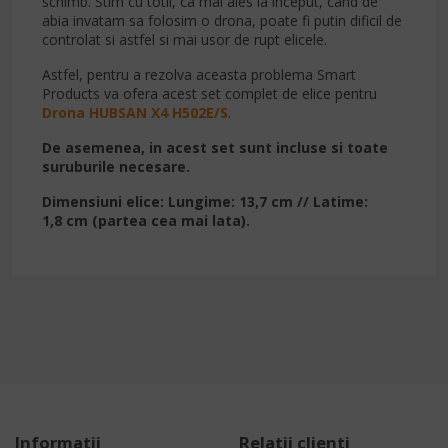
schimb. Stim cu totii, ca mai ales la inceput, cand de
abia invatam sa folosim o drona, poate fi putin dificil de
controlat si astfel si mai usor de rupt elicele.
Astfel, pentru a rezolva aceasta problema Smart
Products va ofera acest set complet de elice pentru
Drona HUBSAN X4 H502E/S
.
De asemenea, in acest set sunt incluse si toate
suruburile necesare.
Dimensiuni elice: Lungime: 13,7 cm // Latime:
1,8 cm (partea cea mai lata).
Informatii
Relatii clienti