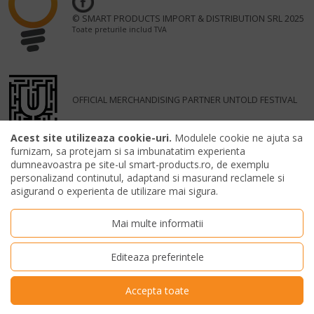
© SMART PRODUCTS IMPORT & DISTRIBUTION SRL 2025
Toate preturile includ TVA
OFFICIAL MERCHANDISING PARTNER UNTOLD FESTIVAL
Acest site utilizeaza cookie-uri.
Modulele cookie ne ajuta sa
furnizam, sa protejam si sa imbunatatim experienta
dumneavoastra pe site-ul smart-products.ro, de exemplu
personalizand continutul, adaptand si masurand reclamele si
asigurand o experienta de utilizare mai sigura.
Mai multe informatii
Editeaza preferintele
Accepta toate