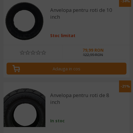
-34%
Anvelopa pentru roti de 10
inch
Stoc limitat
79,99 RON
122,99 RON
Adauga in cos
-21%
Anvelopa pentru roti de 8
inch
In stoc