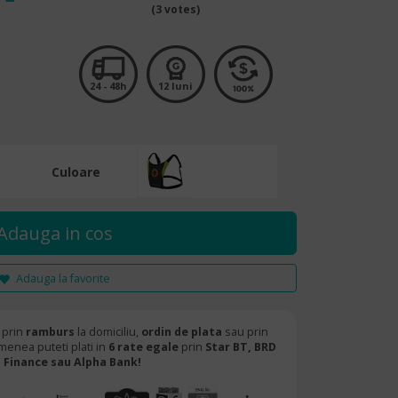
(3 votes)
24 - 48h
12 luni
Culoare
Adauga la favorite
 prin
ramburs
la domiciliu,
ordin de plata
sau prin
menea puteti plati in
6 rate egale
prin
Star BT,
BRD
Finance sau Alpha Bank!