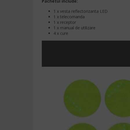
Pachetul include:
1 x vesta reflectorizanta LED
1 x telecomanda
1 x receptor
1 x manual de utilizare
4 x cure