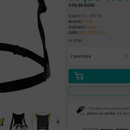
179,99 RON
Cod
:
RYDL-VESTB
Brand
:
RYDE
Culoare
:
Negru
EAN
:
688537082760
In stoc
Cantitate
Produsul se poate plati
plata cu cardul
. De ase