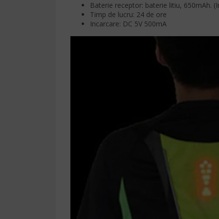
Baterie receptor: baterie litiu, 650mAh. (
Timp de lucru: 24 de ore
Incarcare: DC 5V 500mA