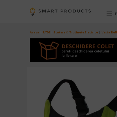
Mergi la conţinutul principal
P
Breadcrumb
Acasa
RYDE | Scutere & Trotinete Electrice
Vesta Ref