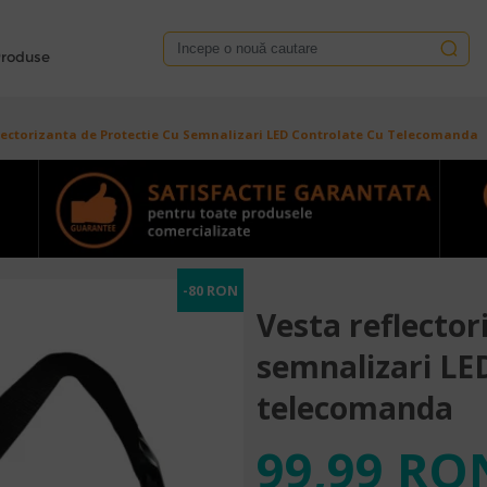
roduse
lectorizanta de Protectie Cu Semnalizari LED Controlate Cu Telecomanda
-80 RON
Vesta reflector
semnalizari LE
telecomanda
99,99 RO