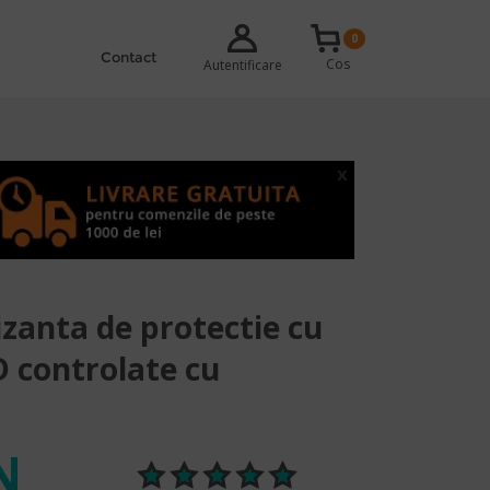
0
Contact
Cos
Autentificare
x
izanta de protectie cu
D controlate cu
N