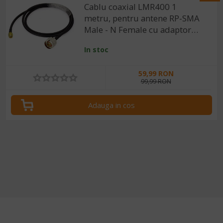
Cablu coaxial LMR400 1
metru, pentru antene RP-SMA
Male - N Female cu adaptor
inclus
In stoc
59,99 RON
99,99 RON
Adauga in cos