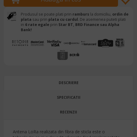
Produsul se poate plati prin
ramburs
la domiciliu,
ordin de
plata
sau prin
plata cu cardul
. De asemenea puteti plati
in
6 rate egale
prin
Star BT,
BRD Finance sau Alpha
Bank!
DESCRIERE
SPECIFICATII
RECENZII
Antena LoRa realizata din fibra de sticla este o