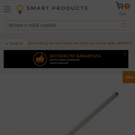
Mergi la conţinutul principal
0
Cos
Breadcrumb
Inapoi
Acasa
Accesorii LoRa
Antena LoRa din Fibra de Sticla, 6dbi, 868-915 M
x
-50%