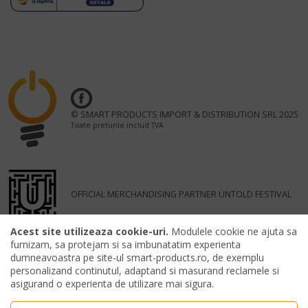
© SMART PRODUCTS IMPORT & DISTRIBUTION SRL 2025
Toate preturile includ TVA
OFFICIAL MERCHANDISING PARTNER UNTOLD FESTIVAL
Acest site utilizeaza cookie-uri.
Modulele cookie ne ajuta sa
furnizam, sa protejam si sa imbunatatim experienta
dumneavoastra pe site-ul smart-products.ro, de exemplu
personalizand continutul, adaptand si masurand reclamele si
asigurand o experienta de utilizare mai sigura.