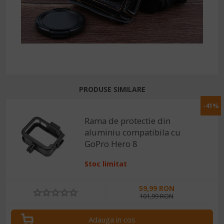
PRODUSE SIMILARE
-41%
Rama de protectie din
aluminiu compatibila cu
GoPro Hero 8
Stoc limitat
59,99 RON
101,99 RON
Adauga in cos