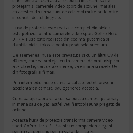
si folii pentru ecran asa ar trebui sa incercam sa ne
protejam si camerele video sport de actiune, mai ales
ca acestea din urma sunt de cele mai multe ori folosite
in conditii destul de grele.
Husa de protectie este realizata complet din piele si
este potrivita pentru camerele video sport GoPro Hero
3+ / 4. Husa este realizata din cea mai puternica si
durabila piele, folosita pentru produsele premium.
De asemenea, husa este prevazuta si cu un filtru UV de
40 mm, care va proteja lentila camerei de praf, nisip sau
alte obiecte, dar, de asemenea, va elimina si razele UV
din fotografii si filmari.
Prin intermediul huse de inalta calitate puteti preveni
accidentarea camerei sau zgarierea acesteia.
Cureaua ajustabila va ajuta sa purtati camera pe umar,
in mana sau de gat, astfel veti fi intotdeauna pregatit de
actiune.
Aceasta husa de protectie transforma camera video
sport GoPro Hero 3+ / 4 intr-un companion elegant
pentru calatorii sau pentru viata de zi cu zi.