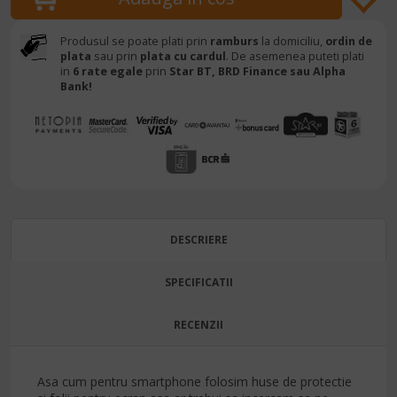
Produsul se poate plati prin
ramburs
la domiciliu,
ordin de
plata
sau prin
plata cu cardul
. De asemenea puteti plati
in
6 rate egale
prin
Star BT,
BRD Finance sau Alpha
Bank!
DESCRIERE
SPECIFICATII
RECENZII
Asa cum pentru smartphone folosim huse de protectie