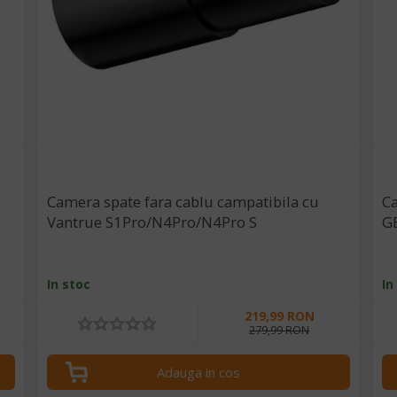
Camera spate fara cablu campatibila cu
Ca
Vantrue S1Pro/N4Pro/N4Pro S
G
In stoc
In
219,99 RON
279,99 RON
Adauga in cos