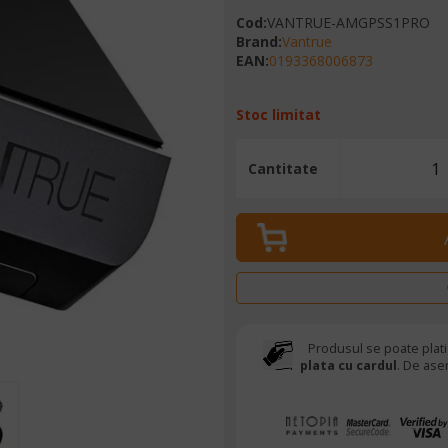
Cod
:
VANTRUE-AMGPSS1PRO
Brand
:
Vantrue
EAN
:
0193368006873
Stoc limitat
Cantitate
Produsul se poate plati
plata cu cardul
. De ase