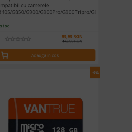
mpatibil cu camerele
840S/G850/G900/G900Pro/G900Tripro/G840H
 stoc
99,99 RON
142,99 RON
Adauga in cos
-9%