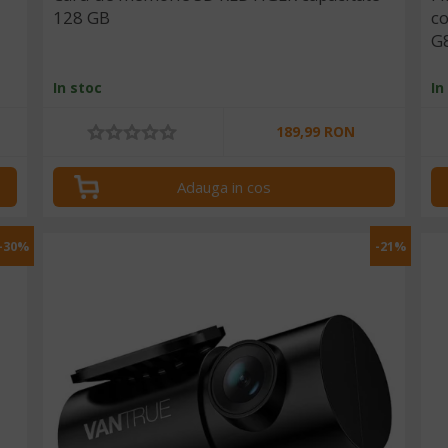
128 GB
co
G
In stoc
In
189,99 RON
Adauga in cos
-30%
-21%