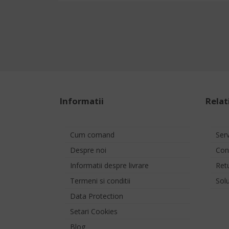
Informatii
Relati
Cum comand
Ser
Despre noi
Con
Informatii despre livrare
Ret
Termeni si conditii
Solu
Data Protection
Setari Cookies
Blog