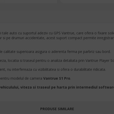
tale auto cu suportul adeziv cu GPS Vantrue, care ofera o fixare solida
si pe drumuri accidentate, acest suport compact permite inregistrarea v
 calitate superioara asigura o aderenta ferma pe parbriz sau bord.
eza, locatia si traseul pentru o analiza detaliata prin Vantrue Player S
t, nu interfereaza cu vizibilitatea si ofera o durabilitate ridicata.
 pentru modelul de camera
Vantrue S1 Pro
.
vehiculului, viteza si traseul pe harta prin intermediul softwar
PRODUSE SIMILARE