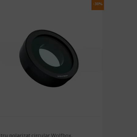
-30%
ltru polarizat circular Wolfbox,