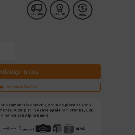
24 - 48h
24 luni
Adauga la favorite
 prin
ramburs
la domiciliu,
ordin de plata
sau prin
menea puteti plati in
6 rate egale
prin
Star BT,
BRD
Finance sau Alpha Bank!