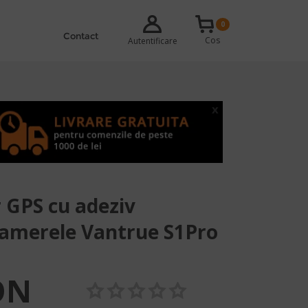
0
Contact
Cos
Autentificare
x
 GPS cu adeziv
camerele Vantrue S1Pro
ON