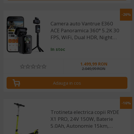
-26%
Camera auto Vantrue E360
ACE Panoramica 360° 5.2K 30
FPS, WiFi, Dual HDR, Night
Vision 2.0, ecran tactil 1.54”,
In stoc
GPS, control vocal
1.499,99 RON
2.049,99 RON
Adauga in cos
-16%
Trotineta electrica copii RYDE
X1 PRO, 24V 150W, Baterie
5.0Ah, Autonomie 15km,
Protectie IPX4, 3 trepte de