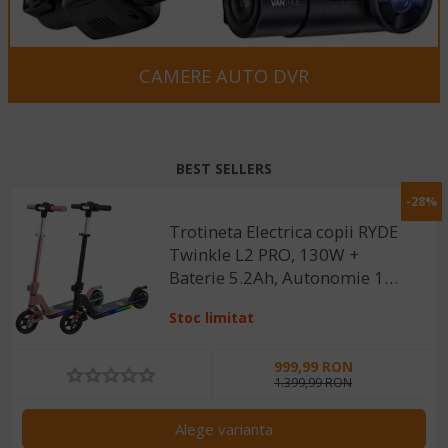
CAMERE AUTO DVR
BEST SELLERS
-28%
Trotineta Electrica copii RYDE
Twinkle L2 PRO, 130W +
Baterie 5.2Ah, Autonomie 12-
16km (40kg), 3 trepte de
Stoc limitat
viteza, Frana
Electrica+Mecanica, Viteza
999,99 RON
maxima 16 km/h
1.399,99 RON
Alege varianta