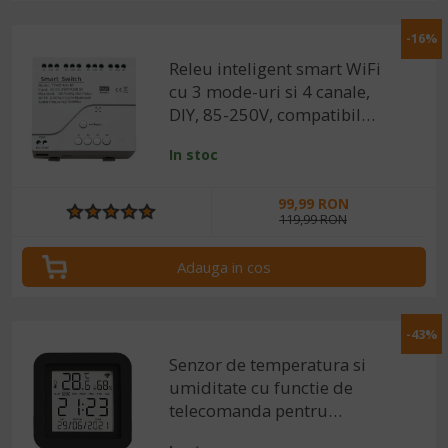
-16%
Releu inteligent smart WiFi
cu 3 mode-uri si 4 canale,
DIY, 85-250V, compatibil
Tuya/SmartLife
In stoc
99,99 RON
119,99 RON
Adauga in cos
-43%
Senzor de temperatura si
umiditate cu functie de
telecomanda pentru
dispozitive IR, compatibil