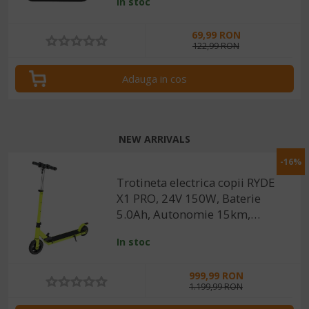
In stoc
Tuya / SmartLife
69,99 RON
122,99 RON
Adauga in cos
NEW ARRIVALS
-16%
Trotineta electrica copii RYDE
X1 PRO, 24V 150W, Baterie
5.0Ah, Autonomie 15km,
Protectie IPX4, 3 trepte de
In stoc
viteza, Frana
Electrica+Mecanica, Viteza
999,99 RON
maxima 18 km/h, Greutate
1.199,99 RON
maxima 75kg