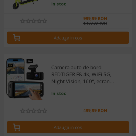
In stoc
viteza, Frana
Electrica+Mecanica, Viteza
999,99 RON
maxima 18 km/h, Greutate
1.199,99 RON
maxima 75kg
Adauga in cos
Camera auto de bord
REDTIGER F8 4K, WiFi 5G,
Night Vision, 160°, ecran
tactil 3.18", GPS, aplicatie
In stoc
dedicata, G-sensor si
monitorizare parcare
499,99 RON
Adauga in cos