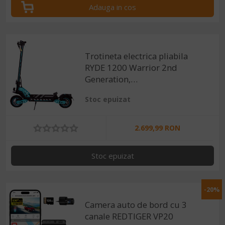
Adauga in cos
Trotineta electrica pliabila
RYDE 1200 Warrior 2nd
Generation,
1200W/48V/20.8Ah, viteza
Stoc epuizat
limitata 25Km/h - viteza
nelimitata 50Km/h,
autonomie 60km
2.699,99 RON
Stoc epuizat
-20%
Camera auto de bord cu 3
canale REDTIGER VP20