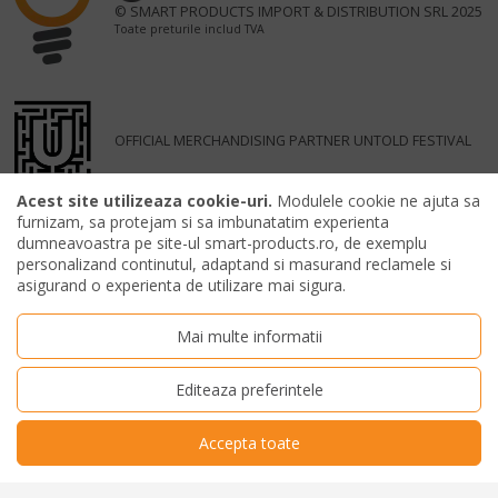
© SMART PRODUCTS IMPORT & DISTRIBUTION SRL 2025
Toate preturile includ TVA
OFFICIAL MERCHANDISING PARTNER UNTOLD FESTIVAL
Acest site utilizeaza cookie-uri.
Modulele cookie ne ajuta sa
furnizam, sa protejam si sa imbunatatim experienta
dumneavoastra pe site-ul smart-products.ro, de exemplu
personalizand continutul, adaptand si masurand reclamele si
asigurand o experienta de utilizare mai sigura.
Mai multe informatii
Editeaza preferintele
Accepta toate