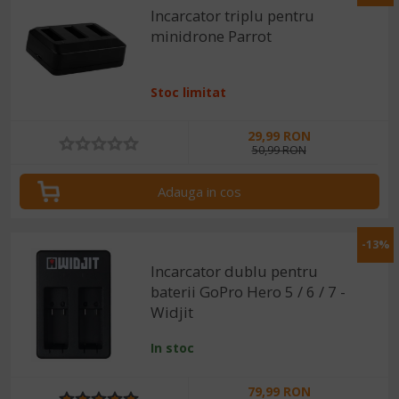
Incarcator triplu pentru
minidrone Parrot
Stoc limitat
29,99 RON
50,99 RON
Adauga in cos
-13%
Incarcator dublu pentru
baterii GoPro Hero 5 / 6 / 7 -
Widjit
In stoc
79,99 RON