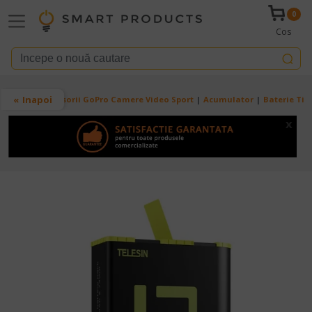
Mergi la conţinutul principal
0
Cos
Breadcrumb
Inapoi
Acasa
Accesorii GoPro Camere Video Sport
Acumulator
Baterie Tip
x