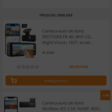
PRODUSE SIMILARE
Camera auto de bord
REDTIGER F8 4K, WiFi 5G,
Night Vision, 160°, ecran
tactil 3.18", GPS, aplicatie
In stoc
dedicata, G-sensor si
monitorizare parcare
499,99 RON
Adauga in cos
-12%
Camera auto de bord
Wolfbox i03 2.5K 1600P, WiFi,