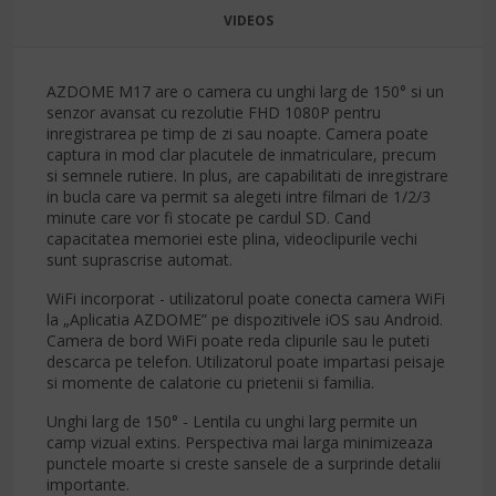
VIDEOS
AZDOME M17 are o camera cu unghi larg de 150° si un
senzor avansat cu rezolutie FHD 1080P pentru
inregistrarea pe timp de zi sau noapte. Camera poate
captura in mod clar placutele de inmatriculare, precum
si semnele rutiere. In plus, are capabilitati de inregistrare
in bucla care va permit sa alegeti intre filmari de 1/2/3
minute care vor fi stocate pe cardul SD. Cand
capacitatea memoriei este plina, videoclipurile vechi
sunt suprascrise automat.
WiFi incorporat - utilizatorul poate conecta camera WiFi
la „Aplicatia AZDOME” pe dispozitivele iOS sau Android.
Camera de bord WiFi poate reda clipurile sau le puteti
descarca pe telefon. Utilizatorul poate impartasi peisaje
si momente de calatorie cu prietenii si familia.
Unghi larg de 150° - Lentila cu unghi larg permite un
camp vizual extins. Perspectiva mai larga minimizeaza
punctele moarte si creste sansele de a surprinde detalii
importante.