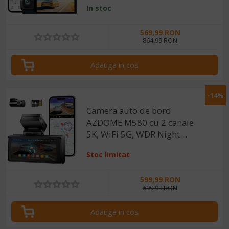
In stoc
ecran 3", GPS, aplicatie
dedicata, G-sensor si
569,99 RON
monitorizare parcare
864,99 RON
Adauga in cos
-14%
Camera auto de bord
AZDOME M580 cu 2 canale
5K, WiFi 5G, WDR Night
Vision, 150°, ecran IPS 4",
Stoc limitat
GPS, aplicatie dedicata, G-
sensor si monitorizare
599,99 RON
parcare
699,99 RON
Adauga in cos