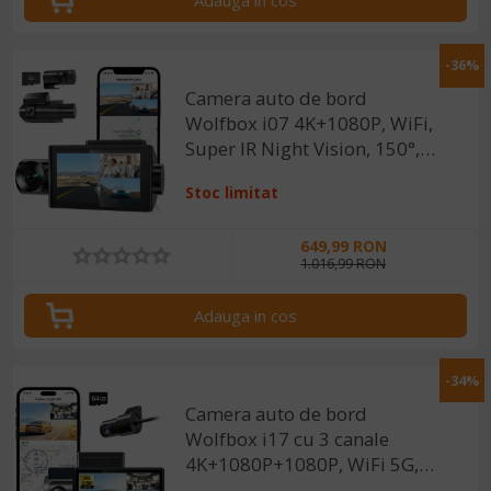
Adauga in cos
-36%
Camera auto de bord
Wolfbox i07 4K+1080P, WiFi,
Super IR Night Vision, 150°,
ecran 3", GPS, aplicatie
Stoc limitat
dedicata, G-sensor si
monitorizare parcare
649,99 RON
1.016,99 RON
Adauga in cos
-34%
Camera auto de bord
Wolfbox i17 cu 3 canale
4K+1080P+1080P, WiFi 5G,
Super IR Night Vision, 150°,