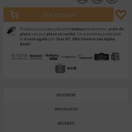
24 - 48h
24 luni
Produsul se poate plati prin
ramburs
la domiciliu,
ordin de
plata
sau prin
plata cu cardul
. De asemenea puteti plati
in
6 rate egale
prin
Star BT,
BRD Finance sau Alpha
Bank!
DESCRIERE
SPECIFICATII
RECENZII