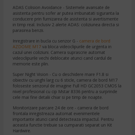
ADAS Colision Avoidance - Sistemele avansate de
asistenta pentru sofer ar putea imbunatati siguranta la
conducere prin furnizarea de asistenta si avertismente
in timp real. Inclusiv 2 alerte ADAS: coliziunea directa si
parasirea benzii.
Inregistrare in bucla cu senzor G -
camera de bord
AZDOME M17
va bloca videoclipurile de urgenta in
cazul unei coliziuni. Camera suprascrie automat
videoclipurile vechi deblocate atunci cand cardul de
memorie este plin.
Super Night Vision - Cu o deschidere mare F1.8 si
obiectiv cu unghi larg cu 6 sticle, camera de bord M17
foloseste senzorul de imagine Full HD GC2053 CMOS la
nivel profesional cu cip Mstar 8336 pentru a surprinde
cele mai fine detalii chiar si pe timp de noapte.
Monitorizare parcare 24 de ore - camera de bord
frontala inregistreaza automat evenimentele
importante atunci cand detecteaza impactul. Pentru
aceasta functie trebuie sa cumparati separat un Kit
Hardwire.