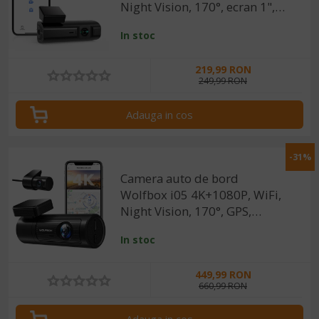
Night Vision, 170°, ecran 1",
aplicatie dedicata, G-sensor si
In stoc
monitorizare parcare
219,99 RON
249,99 RON
Adauga in cos
-31%
Camera auto de bord
Wolfbox i05 4K+1080P, WiFi,
Night Vision, 170°, GPS,
aplicatie dedicata, G-sensor si
In stoc
monitorizare parcare
449,99 RON
660,99 RON