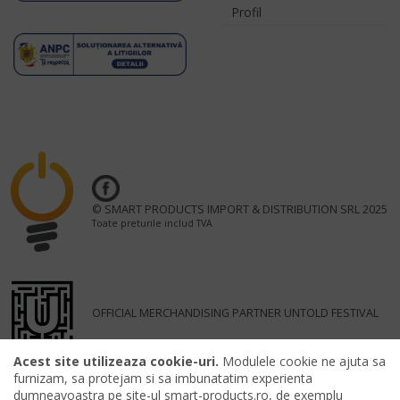
Profil
© SMART PRODUCTS IMPORT & DISTRIBUTION SRL 2025
Toate preturile includ TVA
OFFICIAL MERCHANDISING PARTNER UNTOLD FESTIVAL
Acest site utilizeaza cookie-uri.
Modulele cookie ne ajuta sa
furnizam, sa protejam si sa imbunatatim experienta
dumneavoastra pe site-ul smart-products.ro, de exemplu