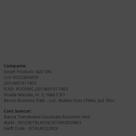
Companie:
Smart Products I&D SRL
CUI: RO32806659
J2014001917403
EUID: ROONRC.J2014001917403
Strada Macului, nr. 3, Hala C3/1
Recon Business Park - Loc. Rudeni Oras Chitila, Jud. Ilfov
Cont bancar:
Banca Transilvania Sucursala Bucuresti Vest
IBAN - RO23BTRLRONCRT0692929801
Swift Code - BTRLRO22XXX